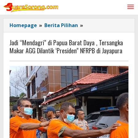
Lewati
ke
konten
Jadi
Homepage
»
Berita Pilihan
»
"Mendagri"
di
Jadi “Mendagri” di Papua Barat Daya , Tersangka
Papua
Makar AGG Dilantik ‘Presiden” NFRPB di Jayapura
Barat
Daya
,
Tersangka
Makar
AGG
Dilantik
'Presiden"
NFRPB
di
Jayapura