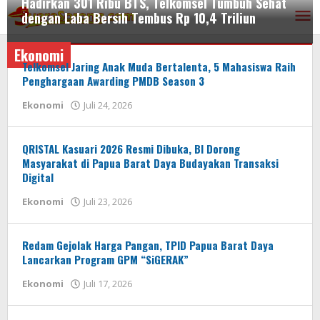
Hadirkan 301 Ribu BTS, Telkomsel Tumbuh Sehat
Lewati
dengan Laba Bersih Tembus Rp 10,4 Triliun
ke
konten
Ekonomi
Ekonomi
Telkomsel Jaring Anak Muda Bertalenta, 5 Mahasiswa Raih
Agustus
Penghargaan Awarding PMDB Season 3
2,
oleh
Ekonomi
Juli 24, 2026
2026
AdminSS
oleh
AdminSS
QRISTAL Kasuari 2026 Resmi Dibuka, BI Dorong
Masyarakat di Papua Barat Daya Budayakan Transaksi
Digital
oleh
Ekonomi
Juli 23, 2026
AdminSS
Redam Gejolak Harga Pangan, TPID Papua Barat Daya
Lancarkan Program GPM “SiGERAK”
oleh
Ekonomi
Juli 17, 2026
AdminSS