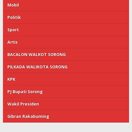
Mobil
Politik
Sport
Artis
BACALON WALKOT SORONG
PILKADA WALIKOTA SORONG
KPK
PJ Bupati Sorong
Wakil Presiden
Gibran Rakabuming