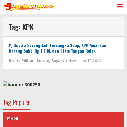
Lewati
ke
konten
Tag:
KPK
Pj Bupati Sorong Jadi Tersangka Suap, KPK Amankan
Barang Bukti Rp 1,8 M, dan 1 Jam Tangan Rolex
oleh
Berita Pilihan
,
Sorong Raya
November 16, 2023
AdminSS
Tag Populer
Mobil