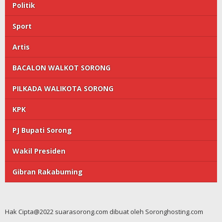
Politik
Sport
Artis
BACALON WALKOT SORONG
PILKADA WALIKOTA SORONG
KPK
PJ Bupati Sorong
Wakil Presiden
Gibran Rakabuming
Hak Cipta@2022 suarasorong.com dibuat oleh Soronghosting.com