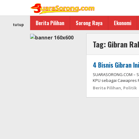
Lewati
ke
konten
Berita Pilihan
Sorong Raya
Ekonomi
tutup
Tag:
Gibran R
4 Bisnis Gibran I
SUARASORONG.COM – SOLO
KPU sebagai Cawapres P
Berita Pilihan
,
Politik