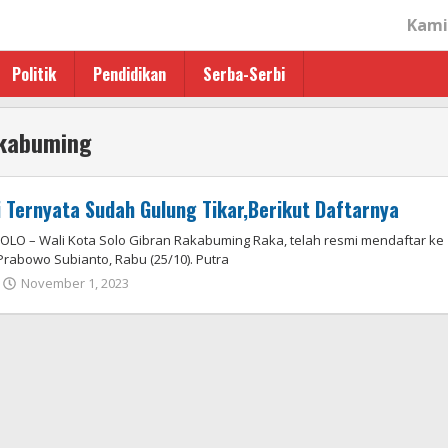
Kami
Politik
Pendidikan
Serba-Serbi
akabuming
ni Ternyata Sudah Gulung Tikar,Berikut Daftarnya
 – Wali Kota Solo Gibran Rakabuming Raka, telah resmi mendaftar ke
rabowo Subianto, Rabu (25/10). Putra
oleh
November 1, 2023
AdminSS