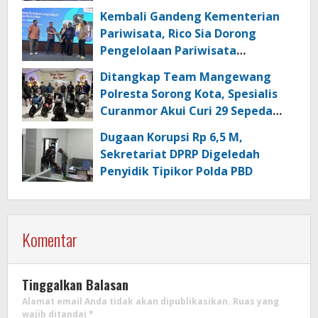
Kembali Gandeng Kementerian
Pariwisata, Rico Sia Dorong
Pengelolaan Pariwisata
Berkualitas di Kabupaten Sorong
Ditangkap Team Mangewang
Polresta Sorong Kota, Spesialis
Curanmor Akui Curi 29 Sepeda
Motor
Dugaan Korupsi Rp 6,5 M,
Sekretariat DPRP Digeledah
Penyidik Tipikor Polda PBD
Komentar
Tinggalkan Balasan
Alamat email Anda tidak akan dipublikasikan.
Ruas yang
wajib ditandai
*