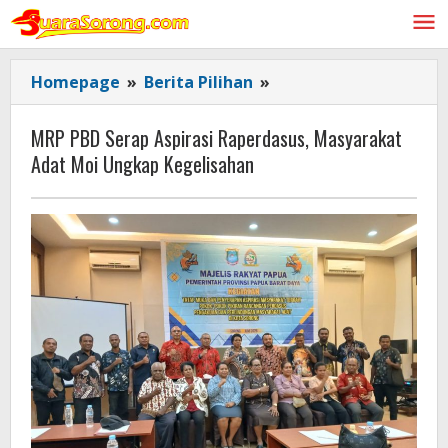
Lewati
ke
konten
MRP
Homepage
»
Berita Pilihan
»
PBD
Serap
MRP PBD Serap Aspirasi Raperdasus, Masyarakat
Aspirasi
Adat Moi Ungkap Kegelisahan
Raperdasus,
Masyarakat
Adat
Moi
Ungkap
Kegelisahan