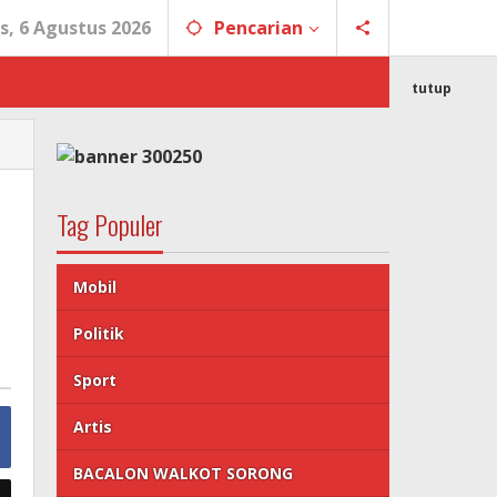
s, 6 Agustus 2026
Pencarian
tutup
Tag Populer
Mobil
Politik
Sport
Artis
BACALON WALKOT SORONG