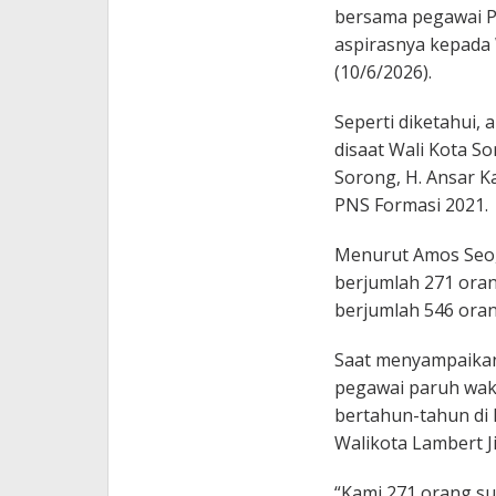
bersama pegawai 
aspirasnya kepada 
(10/6/2026).
Seperti diketahui,
disaat Wali Kota S
Sorong, H. Ansar 
PNS Formasi 2021.
Menurut Amos Seo,
berjumlah 271 ora
berjumlah 546 oran
Saat menyampaikan
pegawai paruh wak
bertahun-tahun di 
Walikota Lambert J
“Kami 271 orang s