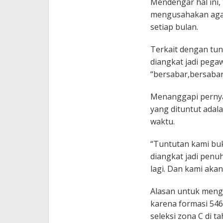
Mendengar hal ini,
mengusahakan agar
setiap bulan.
Terkait dengan tu
diangkat jadi pega
“bersabar,bersabar
Menanggapi pernya
yang dituntut adal
waktu.
“Tuntutan kami buk
diangkat jadi penuh
lagi. Dan kami aka
Alasan untuk meng
karena formasi 546
seleksi zona C di t