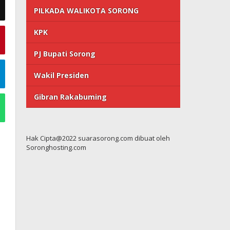
PILKADA WALIKOTA SORONG
KPK
PJ Bupati Sorong
Wakil Presiden
Gibran Rakabuming
Hak Cipta@2022 suarasorong.com dibuat oleh
Soronghosting.com