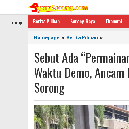
Lewati
ke
konten
Berita Pilihan
Sorong Raya
Ekonomi
tutup
Sebut
Homepage
»
Berita Pilihan
»
Ada
"Permaina
Sebut Ada “Permainan
di
BKD,
Waktu Demo, Ancam D
271
Pegawai
Sorong
Paruh
Waktu
Demo,
Ancam
Duduki
Kantor
Wali