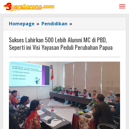
Lewati
ke
konten
Sukses
Homepage
»
Pendidikan
»
Lahirkan
500
Sukses Lahirkan 500 Lebih Alumni MC di PBD,
Lebih
Seperti ini Visi Yayasan Peduli Perubahan Papua
Alumni
MC
di
PBD,
Seperti
ini
Visi
Yayasan
Peduli
Perubahan
Papua