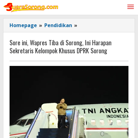
Lewati
ke
konten
Sore
Homepage
»
Pendidikan
»
ini,
Wapres
Sore ini, Wapres Tiba di Sorong, Ini Harapan
Tiba
Sekretaris Kelompok Khusus DPRK Sorong
di
Sorong,
Ini
Harapan
Sekretaris
Kelompok
Khusus
DPRK
Sorong