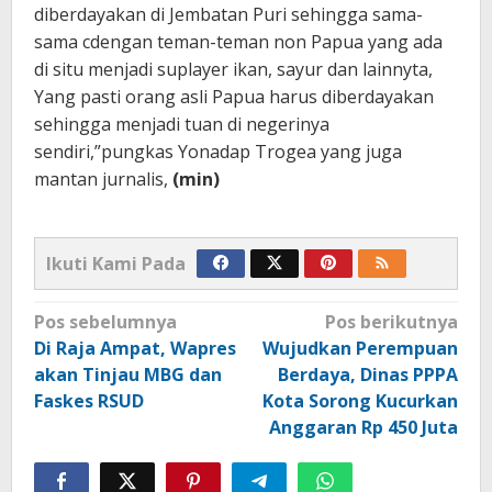
diberdayakan di Jembatan Puri sehingga sama-
sama cdengan teman-teman non Papua yang ada
di situ menjadi suplayer ikan, sayur dan lainnyta,
Yang pasti orang asli Papua harus diberdayakan
sehingga menjadi tuan di negerinya
sendiri,”pungkas Yonadap Trogea yang juga
mantan jurnalis,
(min)
Ikuti Kami Pada
Navigasi
Pos sebelumnya
Pos berikutnya
pos
Di Raja Ampat, Wapres
Wujudkan Perempuan
akan Tinjau MBG dan
Berdaya, Dinas PPPA
Faskes RSUD
Kota Sorong Kucurkan
Anggaran Rp 450 Juta