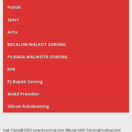
Politik
Sport
Artis
BACALON WALKOT SORONG
PILKADA WALIKOTA SORONG
KPK
PJ Bupati Sorong
Wakil Presiden
Gibran Rakabuming
Hak Cipta@2022 suarasorong.com dibuat oleh Soronghosting.com