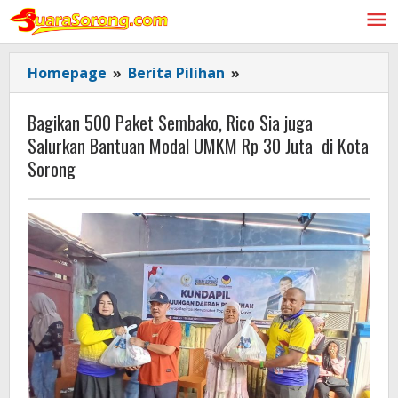
Lewati
ke
konten
Bagikan
Homepage
»
Berita Pilihan
»
500
Paket
Bagikan 500 Paket Sembako, Rico Sia juga
Sembako,
Salurkan Bantuan Modal UMKM Rp 30 Juta di Kota
Rico
Sorong
Sia
juga
Salurkan
Bantuan
Modal
UMKM
Rp
30
Juta
di
Kota