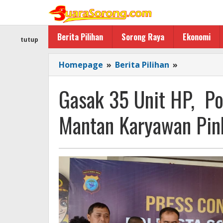
Lewati
ke
konten
Berita Pilihan
Sorong Raya
Ekonomi
tutup
Gasak
Homepage
»
Berita Pilihan
»
35
Unit
Gasak 35 Unit HP, Po
HP,
Polresta
Mantan Karyawan Pink
Sorong
Kota
Bekuk
Mantan
Karyawan
Pink
Seluler