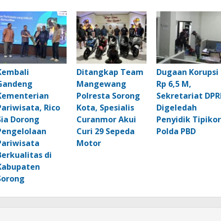
Kembali
Ditangkap Team
Dugaan Korupsi
Gandeng
Mangewang
Rp 6,5 M,
Kementerian
Polresta Sorong
Sekretariat DPR
Pariwisata, Rico
Kota, Spesialis
Digeledah
Sia Dorong
Curanmor Akui
Penyidik Tipikor
Pengelolaan
Curi 29 Sepeda
Polda PBD
Pariwisata
Motor
Berkualitas di
Kabupaten
Sorong