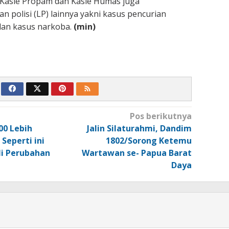
 Kasie Propam dan Kasie Humas juga
 polisi (LP) lainnya yakni kasus pencurian
dan kasus narkoba.
(min)
Pos berikutnya
00 Lebih
Jalin Silaturahmi, Dandim
Seperti ini
1802/Sorong Ketemu
li Perubahan
Wartawan se- Papua Barat
Daya