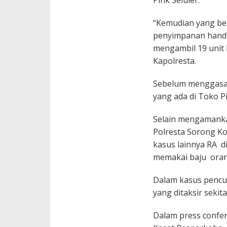
Pink Seluler.
“Kemudian yang be
penyimpanan handp
mengambil 19 unit
Kapolresta.
Sebelum menggasak
yang ada di Toko Pi
Selain mengamanka
Polresta Sorong K
kasus lainnya RA 
memakai baju orang
Dalam kasus pencur
yang ditaksir sekita
Dalam press confer