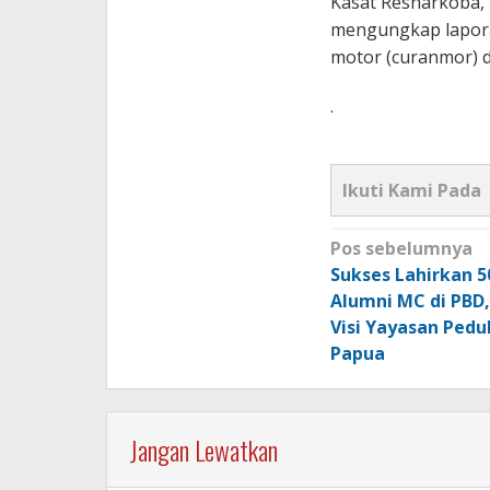
Kasat Resnarkoba,
mengungkap laporan
motor (curanmor) 
.
Ikuti Kami Pada
Navigasi
Pos sebelumnya
pos
Sukses Lahirkan 5
Alumni MC di PBD, 
Visi Yayasan Pedu
Papua
Jangan Lewatkan