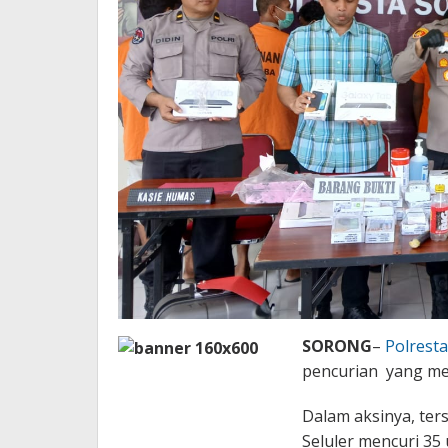
SORONG
–
Polrest
pencurian yang mem
Dalam aksinya, te
Seluler mencuri 35