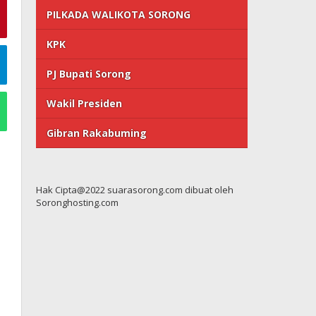
PILKADA WALIKOTA SORONG
KPK
PJ Bupati Sorong
Wakil Presiden
Gibran Rakabuming
Hak Cipta@2022 suarasorong.com dibuat oleh
Soronghosting.com