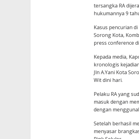
tersangka RA dijer
hukumannya 9 tahu
Kasus pencurian di 
Sorong Kota, Kombe
press conference di
Kepada media, Kap
kronologis kejadian
Jln A.Yani Kota Sor
Wit dini hari.
Pelaku RA yang sud
masuk dengan memb
dengan menggunaka
Setelah berhasil m
menyasar brangkas