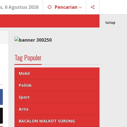
s, 6 Agustus 2026
Pencarian
tutup
Tag Populer
Mobil
Politik
Sport
Artis
BACALON WALKOT SORONG