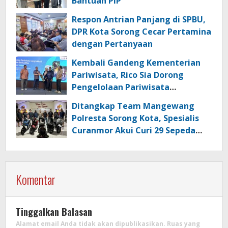
Bantuan PIP
Respon Antrian Panjang di SPBU,
DPR Kota Sorong Cecar Pertamina
dengan Pertanyaan
Kembali Gandeng Kementerian
Pariwisata, Rico Sia Dorong
Pengelolaan Pariwisata
Berkualitas di Kabupaten Sorong
Ditangkap Team Mangewang
Polresta Sorong Kota, Spesialis
Curanmor Akui Curi 29 Sepeda
Motor
Komentar
Tinggalkan Balasan
Alamat email Anda tidak akan dipublikasikan.
Ruas yang