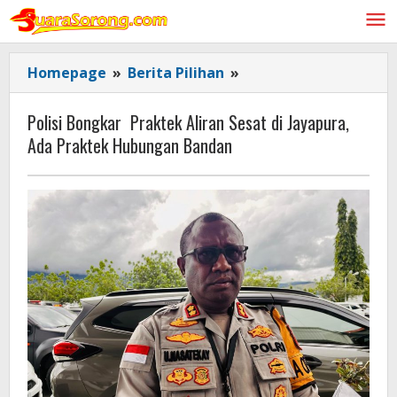
Lewati
ke
konten
Polisi
Homepage
»
Berita Pilihan
»
Bongkar
Praktek
Polisi Bongkar Praktek Aliran Sesat di Jayapura,
Aliran
Ada Praktek Hubungan Bandan
Sesat
di
Jayapura,
Ada
Praktek
Hubungan
Bandan