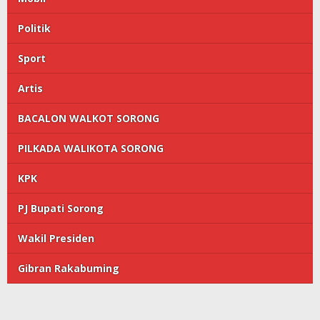
Politik
Sport
Artis
BACALON WALKOT SORONG
PILKADA WALIKOTA SORONG
KPK
PJ Bupati Sorong
Wakil Presiden
Gibran Rakabuming