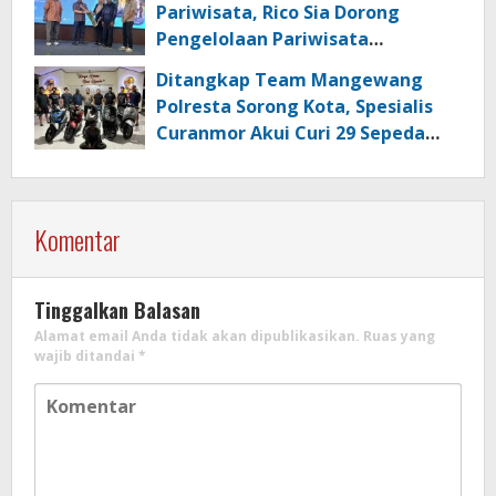
Pariwisata, Rico Sia Dorong
Pengelolaan Pariwisata
Berkualitas di Kabupaten Sorong
Ditangkap Team Mangewang
Polresta Sorong Kota, Spesialis
Curanmor Akui Curi 29 Sepeda
Motor
Komentar
Tinggalkan Balasan
Alamat email Anda tidak akan dipublikasikan.
Ruas yang
wajib ditandai
*