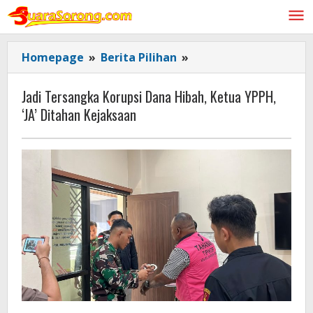
Lewati
ke
konten
Jadi
Homepage
»
Berita Pilihan
»
Tersangka
Korupsi
Jadi Tersangka Korupsi Dana Hibah, Ketua YPPH,
Dana
‘JA’ Ditahan Kejaksaan
Hibah,
Ketua
YPPH,
'JA'
Ditahan
Kejaksaan