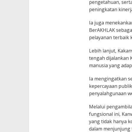
pengetahuan, sert
peningkatan kinerja
Ia juga menekankan
BerAKHLAK sebaga
pelayanan terbaik 
Lebih lanjut, Kak
tengah dijalanka
manusia yang adapti
Ia mengingatkan s
kepercayaan publi
penyalahgunaan we
Melalui pengambil
fungsional ini, Ka
yang tidak hanya k
dalam menjunjung ti