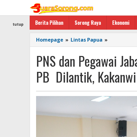
Lewati
ke
konten
Berita Pilihan
Sorong Raya
Ekonomi
tutup
PNS
Homepage
»
Lintas Papua
»
dan
Pegawai
PNS dan Pegawai Jab
Jabatan
Fungsional
PB Dilantik, Kakanwi
Kemenkum
PB
Dilantik,
Kakanwil
Teguhkan
Integritas
ASN