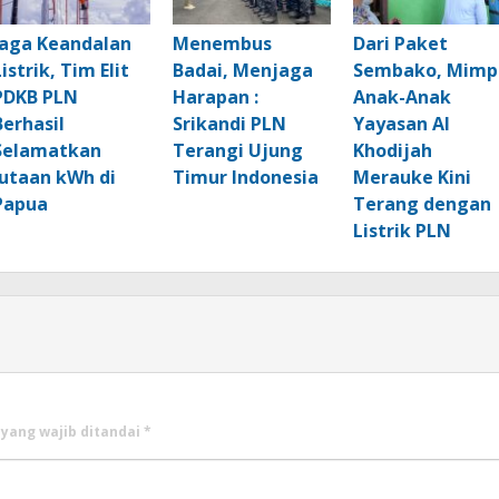
Jaga Keandalan
Menembus
Dari Paket
Listrik, Tim Elit
Badai, Menjaga
Sembako, Mimp
PDKB PLN
Harapan :
Anak-Anak
Berhasil
Srikandi PLN
Yayasan Al
Selamatkan
Terangi Ujung
Khodijah
Jutaan kWh di
Timur Indonesia
Merauke Kini
Papua
Terang dengan
Listrik PLN
 yang wajib ditandai
*