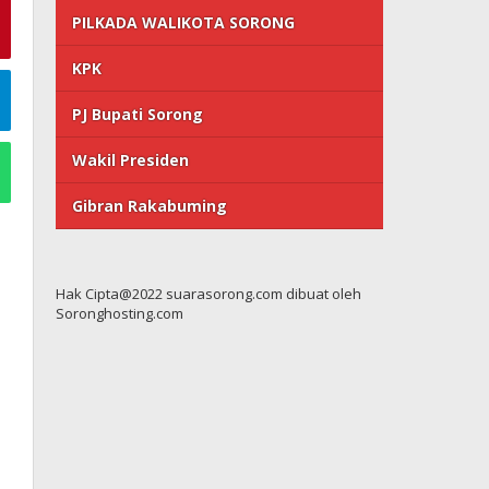
PILKADA WALIKOTA SORONG
KPK
PJ Bupati Sorong
Wakil Presiden
Gibran Rakabuming
Hak Cipta@2022 suarasorong.com dibuat oleh
Soronghosting.com