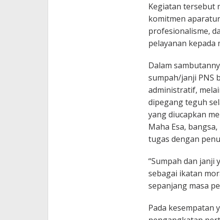
Kegiatan tersebut
komitmen aparatur s
profesionalisme, 
pelayanan kepada 
Dalam sambutanny
sumpah/janji PNS 
administratif, mel
dipegang teguh se
yang diucapkan m
Maha Esa, bangsa,
tugas dengan penuh
“Sumpah dan janji 
sebagai ikatan mor
sepanjang masa pen
Pada kesempatan y