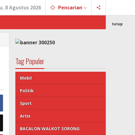
u, 8 Agustus 2026
Pencarian
tutup
Tag Populer
Mobil
Politik
Sport
Artis
BACALON WALKOT SORONG