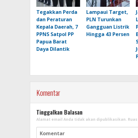
Tegakkan Perda
Lampaui Target,
dan Peraturan
PLN Turunkan
Kepala Daerah, 7
Gangguan Listrik
PPNS Satpol PP
Hingga 43 Persen
Papua Barat
Daya Dilantik
Komentar
Tinggalkan Balasan
Alamat email Anda tidak akan dipublikasikan.
Ruas