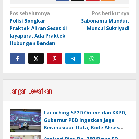
Navigasi
Pos sebelumnya
Pos berikutnya
pos
Polisi Bongkar
Sabonama Mundur,
Praktek Aliran Sesat di
Muncul Sukriyadi
Jayapura, Ada Praktek
Hubungan Bandan
Jangan Lewatkan
Launching SP2D Online dan KKPD,
Gubernur PBD Ingatkan Jaga
Kerahasiaan Data, Kode Akses
dan Kata Sandi