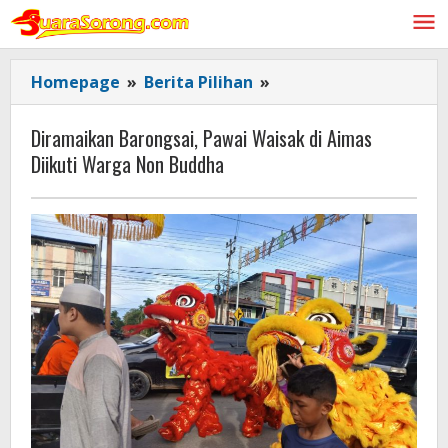
Lewati
ke
konten
Diramaikan
Homepage
»
Berita Pilihan
»
Barongsai, Pawai
Waisak di
Diramaikan Barongsai, Pawai Waisak di Aimas
Aimas
Diikuti Warga Non Buddha
Diikuti
Warga
Non
Buddha