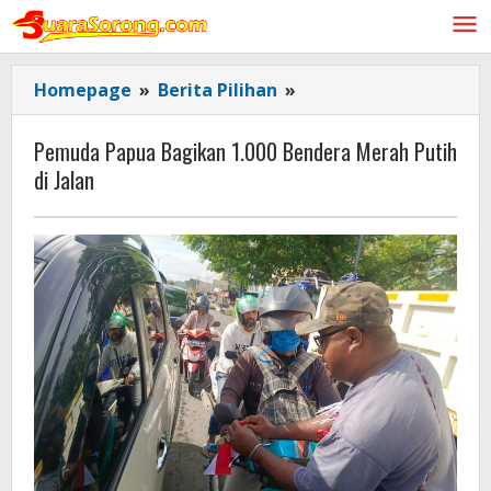
Lewati
ke
konten
Pemuda
Homepage
»
Berita Pilihan
»
Papua
Bagikan
Pemuda Papua Bagikan 1.000 Bendera Merah Putih
1.000
di Jalan
Bendera
Merah
Putih
di
Jalan