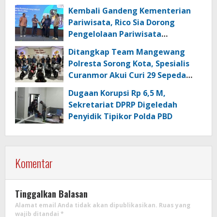
Kembali Gandeng Kementerian
Pariwisata, Rico Sia Dorong
Pengelolaan Pariwisata
Berkualitas di Kabupaten Sorong
Ditangkap Team Mangewang
Polresta Sorong Kota, Spesialis
Curanmor Akui Curi 29 Sepeda
Motor
Dugaan Korupsi Rp 6,5 M,
Sekretariat DPRP Digeledah
Penyidik Tipikor Polda PBD
Komentar
Tinggalkan Balasan
Alamat email Anda tidak akan dipublikasikan.
Ruas yang
wajib ditandai
*