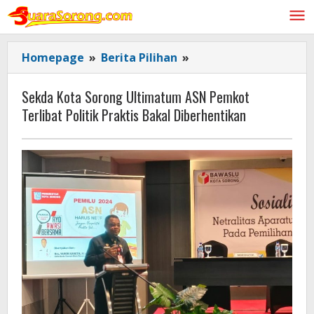
Lewati
ke
konten
Sekda
Homepage
»
Berita Pilihan
»
Kota
Sorong
Sekda Kota Sorong Ultimatum ASN Pemkot
Ultimatum
Terlibat Politik Praktis Bakal Diberhentikan
ASN
Pemkot
Terlibat
Politik
Praktis
Bakal
Diberhentikan