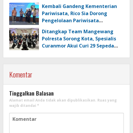
Kembali Gandeng Kementerian
Pariwisata, Rico Sia Dorong
Pengelolaan Pariwisata
Berkualitas di Kabupaten Sorong
Ditangkap Team Mangewang
Polresta Sorong Kota, Spesialis
Curanmor Akui Curi 29 Sepeda
Motor
Komentar
Tinggalkan Balasan
Alamat email Anda tidak akan dipublikasikan.
Ruas yang
wajib ditandai
*