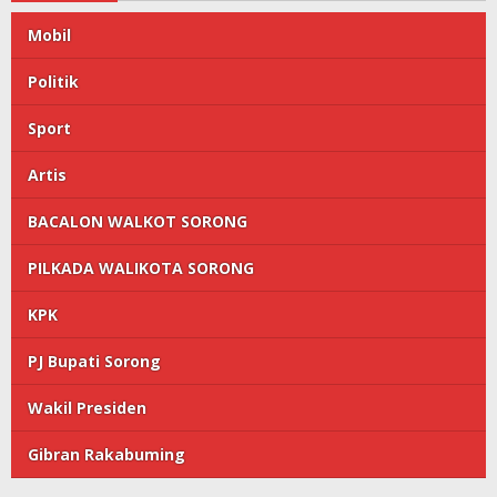
Mobil
Politik
Sport
Artis
BACALON WALKOT SORONG
PILKADA WALIKOTA SORONG
KPK
PJ Bupati Sorong
Wakil Presiden
Gibran Rakabuming