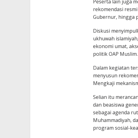
Peserta lain juga
rekomendasi resmi 
Gubernur, hingga 
Diskusi menyimpul
ukhuwah islamiyah
ekonomi umat, aks
politik OAP Muslim.
Dalam kegiatan ter
menyusun rekomend
Mengkaji mekanism
Selian itu meranc
dan beasiswa gener
sebagai agenda rut
Muhammadiyah, dan
program sosial-ke