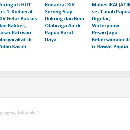
Peringati HUT
Kodaeral XIV
Mubes IKALJATI
ke- 1. Kodaeral
Sorong Siap
se- Tanah Papu
XIV Gelar Baksos
Dukung dan Bina
Digelar,
dan Bakkes,
Olahraga Air di
Waterpauw
Sasar Ratusan
Papua Barat
Pesan Jaga
Masyarakat di
Daya
Kebersamaan d
Pulau Kasim
n Rawat Papua
 yang wajib ditandai
*