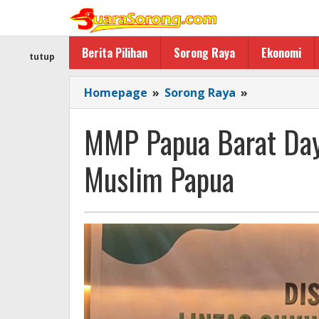
Lewati
ke
konten
Berita Pilihan
Sorong Raya
Ekonomi
tutup
MMP
Homepage
»
Sorong Raya
»
Papua
Barat
MMP Papua Barat Day
Daya
Kompak
Muslim Papua
Suarakan
Aspirasi
Muslim
Papua