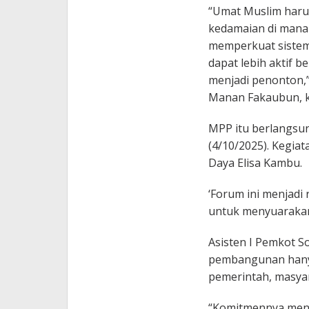
“Umat Muslim harus
kedamaian di mana 
memperkuat sistem
dapat lebih aktif
menjadi penonton,”
Manan Fakaubun, k
MPP itu berlangsun
(4/10/2025). Kegia
Daya Elisa Kambu.
‘Forum ini menjadi 
untuk menyuarakan 
Asisten I Pemkot 
pembangunan hanya
pemerintah, masyar
“Komitmennya men