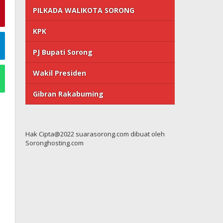
PILKADA WALIKOTA SORONG
KPK
PJ Bupati Sorong
Wakil Presiden
Gibran Rakabuming
Hak Cipta@2022 suarasorong.com dibuat oleh
Soronghosting.com