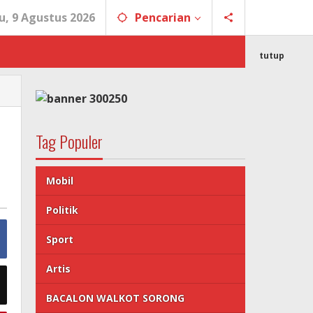
, 9 Agustus 2026
Pencarian
tutup
Tag Populer
Mobil
Politik
Sport
Artis
BACALON WALKOT SORONG