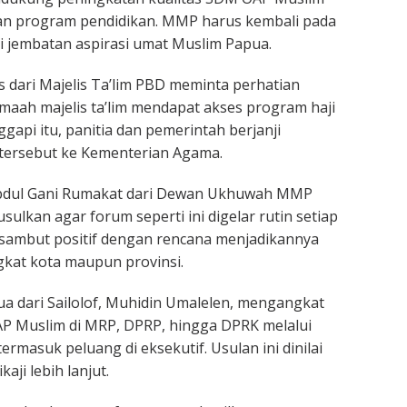
dan program pendidikan. MMP harus kembali pada
ai jembatan aspirasi umat Muslim Papua.
s dari Majelis Ta’lim PBD meminta perhatian
maah majelis ta’lim mendapat akses program haji
api itu, panitia dan pemerintah berjanji
tersebut ke Kementerian Agama.
Abdul Gani Rumakat dari Dewan Ukhuwah MMP
ulkan agar forum seperti ini digelar rutin setiap
disambut positif dengan rencana menjadikannya
ngkat kota maupun provinsi.
 dari Sailolof, Muhidin Umalelen, mengangkat
AP Muslim di MRP, DPRP, hingga DPRK melalui
rmasuk peluang di eksekutif. Usulan ini dinilai
aji lebih lanjut.