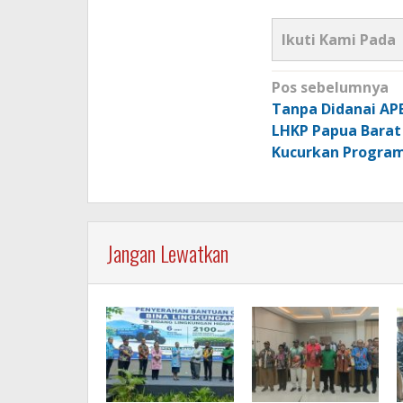
Ikuti Kami Pada
Navigasi
Pos sebelumnya
pos
Tanpa Didanai AP
LHKP Papua Barat
Kucurkan Progra
Jangan Lewatkan