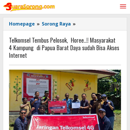
Lewati
ke
konten
Telkomsel
Homepage
»
Sorong Raya
»
Tembus
Pelosok,
Telkomsel Tembus Pelosok, Horee..!! Masyarakat
Horee..!!
4 Kampung di Papua Barat Daya sudah Bisa Akses
Masyarakat
Internet
4
Kampung
di
Papua
Barat
Daya
sudah
Bisa
Akses
Internet