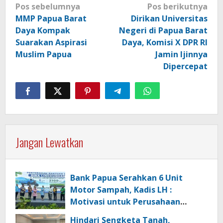
Navigasi
Pos sebelumnya
Pos berikutnya
pos
MMP Papua Barat
Dirikan Universitas
Daya Kompak
Negeri di Papua Barat
Suarakan Aspirasi
Daya, Komisi X DPR RI
Muslim Papua
Jamin Ijinnya
Dipercepat
Jangan Lewatkan
Bank Papua Serahkan 6 Unit
Motor Sampah, Kadis LH :
Motivasi untuk Perusahaan
Lainnya Jaga Ekologi dan
Hindari Sengketa Tanah,