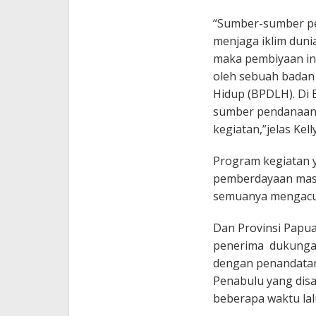
“Sumber-sumber pe
menjaga iklim duni
maka pembiyaan ini
oleh sebuah badan
Hidup (BPDLH). Di
sumber pendanaan
kegiatan,”jelas Kel
Program kegiatan 
pemberdayaan masy
semuanya mengacu p
Dan Provinsi Papua
penerima dukungan 
dengan penandata
Penabulu yang disa
beberapa waktu lal