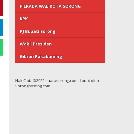
PILKADA WALIKOTA SORONG
KPK
PJ Bupati Sorong
Wakil Presiden
Gibran Rakabuming
Hak Cipta@2022 suarasorong.com dibuat oleh
Soronghosting.com