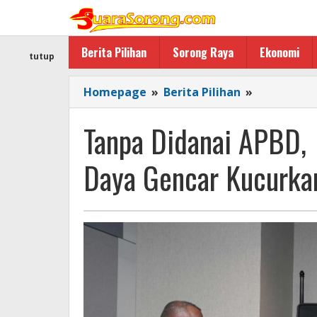
Lewati
ke
konten
Berita Pilihan
Sorong Raya
Ekonomi
tutup
Tanpa
Homepage
»
Berita Pilihan
»
Didanai
APBD,
Tanpa Didanai APBD,
Dinas
LHKP
Daya Gencar Kucurka
Papua
Barat
Daya
Gencar
Kucurkan
Program