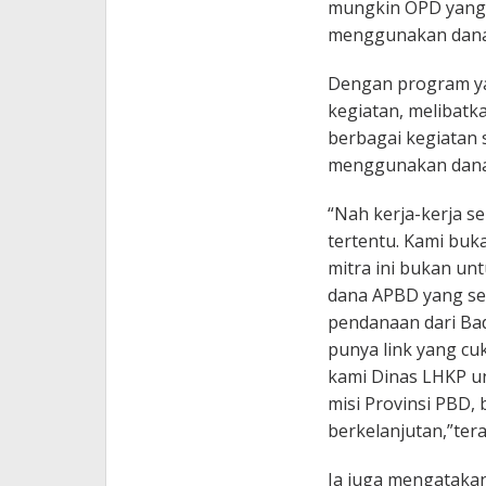
mungkin OPD yang 
menggunakan dana 
Dengan program ya
kegiatan, melibatk
berbagai kegiatan 
menggunakan dana
“Nah kerja-kerja s
tertentu. Kami buk
mitra ini bukan u
dana APBD yang se
pendanaan dari Ba
punya link yang cuk
kami Dinas LHKP u
misi Provinsi PBD
berkelanjutan,”ter
Ia juga mengataka