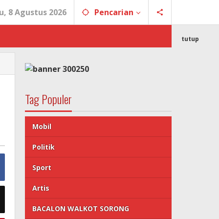
u, 8 Agustus 2026
Pencarian
tutup
Tag Populer
Mobil
Politik
Sport
Artis
BACALON WALKOT SORONG