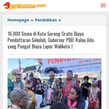
Lewati
ke
konten
16.000
Homepage
»
Pendidikan
»
Siswa
di
16.000 Siswa di Kota Sorong Gratis Biaya
Kota
Pendaftaran Sekolah, Gubernur PBD: Kalau Ada
Sorong
yang Pungut Biaya Lapor Walikota !!
Gratis
Biaya
Pendaftaran
Sekolah,
Gubernur
PBD:
Kalau
Ada
yang
Pungut
Biaya