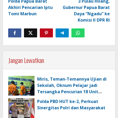
Polda Papua Barat
3 Pulau Hilang,
Akhiri Pencarian Iptu
Gubernur Papua Barat
Tomi Marbun
Daya “Ngadu” ke
Komisi II DPR RI
Jangan Lewatkan
Miris, Teman-Temannya Ujian di
Sekolah, Oknum Pelajar jadi
Tersangka Pencurian 18 Unit
Motor di Kota Sorong
Polda PBD HUT ke-2, Perkuat
Sinergitas Polri dan Masyarakat