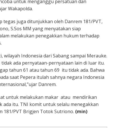
ncoba untuk menganggu persatuan dan
ujar Wakapolda.
ap tegas juga ditunjukkan oleh Danrem 181/PVT,
iono, S.Sos MM yang menyatakan siap
dalam melakukan penegakkan hukum terhadap
.
ti, wilayah Indonesia dari Sabang sampai Merauke.
di tidak ada pernyataan-pernyataan lain di luar itu.
p tahun 61 atau tahun 69 itu tidak ada. Bahwa
ada saat Pepera itulah sahnya negara Indonesia
nternasional,”ujar Danrem.
niat untuk melakukan makar atau mendirikan
ak ada itu. TNI komit untuk selalu menegakkan
m 181/PVT Brigjen Totok Sutriono.
(min)