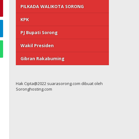
PILKADA WALIKOTA SORONG
KPK
PJ Bupati Sorong
Wakil Presiden
Gibran Rakabuming
Hak Cipta@2022 suarasorong.com dibuat oleh
Soronghosting.com