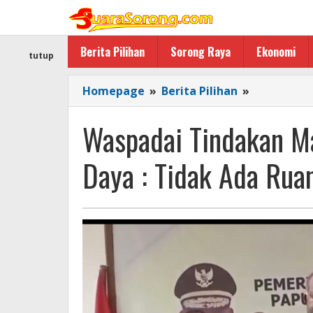
Lewati
ke
konten
Berita Pilihan
Sorong Raya
Ekonomi
tutup
Waspadai
Homepage
»
Berita Pilihan
»
Tindakan
Makar,
Waspadai Tindakan M
Gubernur
Papua
Daya : Tidak Ada Ru
Barat
Daya
:
Tidak
Ada
Ruang
Bagi
Kelompok
NFRPB