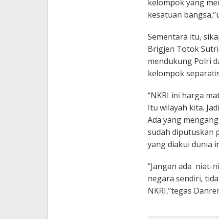
kelompok yang me
kesatuan bangsa,”
Sementara itu, sik
Brigjen Totok Sutr
mendukung Polri 
kelompok separatis
“NKRI ini harga ma
Itu wilayah kita. Ja
Ada yang mengangga
sudah diputuskan p
yang diakui dunia i
“Jangan ada niat-
negara sendiri, tid
NKRI,”tegas Danre