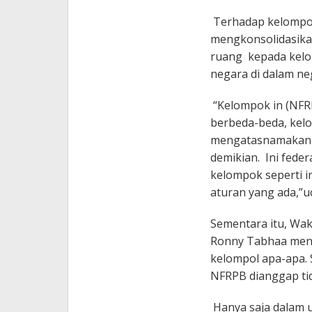
Terhadap kelompo
mengkonsolidasika
ruang kepada kelo
negara di dalam ne
“Kelompok in (NFRP
berbeda-beda, kelo
mengatasnamakan n
demikian. Ini feder
kelompok seperti in
aturan yang ada,”u
Sementara itu, Wa
Ronny Tabhaa men
kelompol apa-apa. 
NFRPB dianggap tid
Hanya saja dalam 