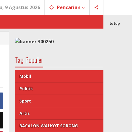
, 9 Agustus 2026
Pencarian
tutup
Tag Populer
Mobil
Politik
Sport
Artis
BACALON WALKOT SORONG