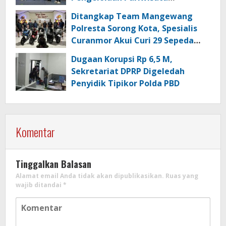
Berkualitas di Kabupaten Sorong
Ditangkap Team Mangewang
Polresta Sorong Kota, Spesialis
Curanmor Akui Curi 29 Sepeda
Motor
Dugaan Korupsi Rp 6,5 M,
Sekretariat DPRP Digeledah
Penyidik Tipikor Polda PBD
Komentar
Tinggalkan Balasan
Alamat email Anda tidak akan dipublikasikan.
Ruas yang
wajib ditandai
*