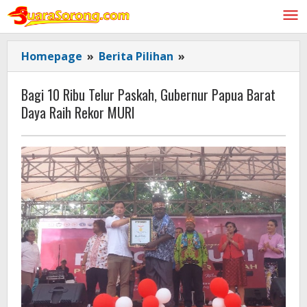
Lewati
ke
konten
Bagi
Homepage
»
Berita Pilihan
»
10
Ribu
Bagi 10 Ribu Telur Paskah, Gubernur Papua Barat
Telur
Daya Raih Rekor MURI
Paskah,
Gubernur
Papua
Barat
Daya
Raih
Rekor
MURI