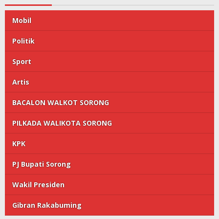
Mobil
Politik
Sport
Artis
BACALON WALKOT SORONG
PILKADA WALIKOTA SORONG
KPK
PJ Bupati Sorong
Wakil Presiden
Gibran Rakabuming