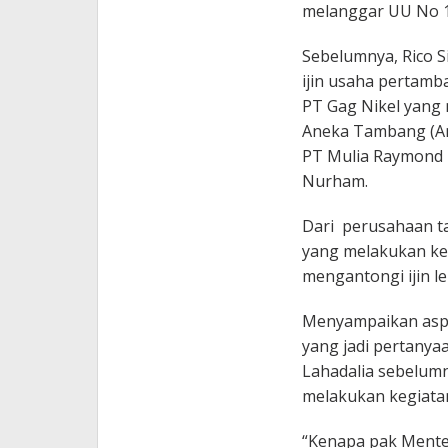
melanggar UU No 1 
Sebelumnya, Rico S
ijin usaha pertamb
PT Gag Nikel yang
Aneka Tambang (Ant
PT Mulia Raymond 
Nurham.
Dari perusahaan t
yang melakukan keg
mengantongi ijin l
Menyampaikan aspi
yang jadi pertanya
Lahadalia sebelumn
melakukan kegiata
“Kenapa pak Mente