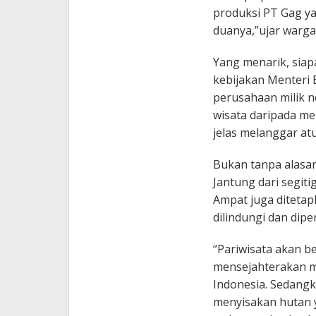
produksi PT Gag y
duanya,”ujar warga
Yang menarik, sia
kebijakan Menteri 
perusahaan milik n
wisata daripada m
jelas melanggar at
Bukan tanpa alasan
Jantung dari segiti
Ampat juga diteta
dilindungi dan dipe
“Pariwisata akan b
mensejahterakan m
Indonesia. Sedang
menyisakan hutan y