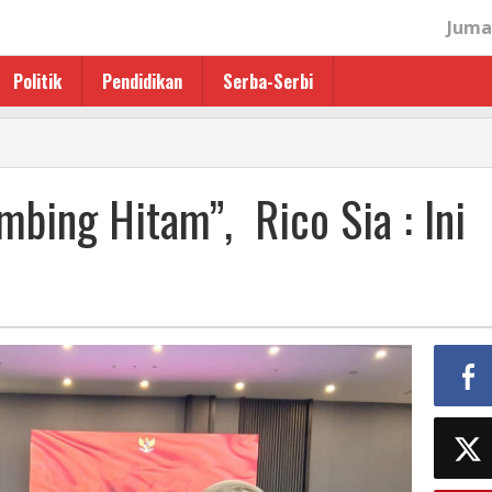
Juma
Politik
Pendidikan
Serba-Serbi
mbing Hitam”, Rico Sia : Ini
gan