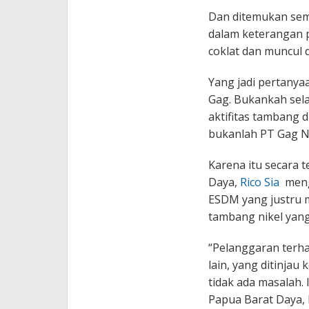
Dan ditemukan sem
dalam keterangan p
coklat dan muncul d
Yang jadi pertanya
Gag. Bukankah sel
aktifitas tambang 
bukanlah PT Gag Ni
Karena itu secara 
Daya,
Rico Sia
meng
ESDM yang justru 
tambang nikel yang
“Pelanggaran terh
lain, yang ditinjau
tidak ada masalah.
Papua Barat Daya,