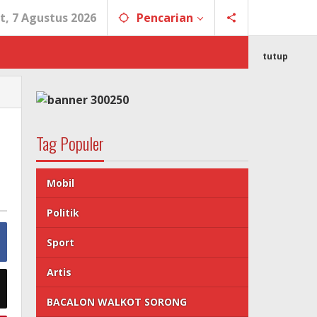
t, 7 Agustus 2026
Pencarian
tutup
Tag Populer
Mobil
Politik
Sport
Artis
BACALON WALKOT SORONG