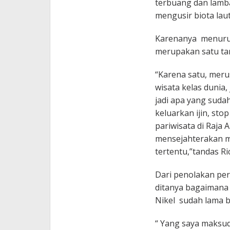
terbuang dan lamb
mengusir biota laut,
Karenanya menurut 
merupakan satu tar
“Karena satu, merus
wisata kelas dunia
jadi apa yang sudah
keluarkan ijin, sto
pariwisata di Raja
mensejahterakan m
tertentu,”tandas Ric
Dari penolakan per
ditanya bagaimana
Nikel sudah lama b
“ Yang saya maksu