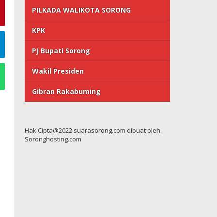
PILKADA WALIKOTA SORONG
KPK
PJ Bupati Sorong
Wakil Presiden
Gibran Rakabuming
Hak Cipta@2022 suarasorong.com dibuat oleh
Soronghosting.com