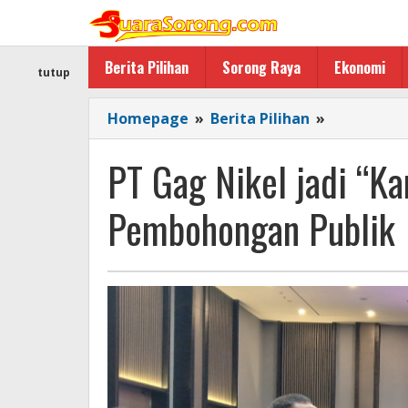
Lewati
ke
konten
Berita Pilihan
Sorong Raya
Ekonomi
tutup
PT
Homepage
»
Berita Pilihan
»
Gag
Nikel
PT Gag Nikel jadi “Ka
jadi
“Kambing
Pembohongan Publik
Hitam”,
Rico
Sia
:
Ini
Pembohon
Publik