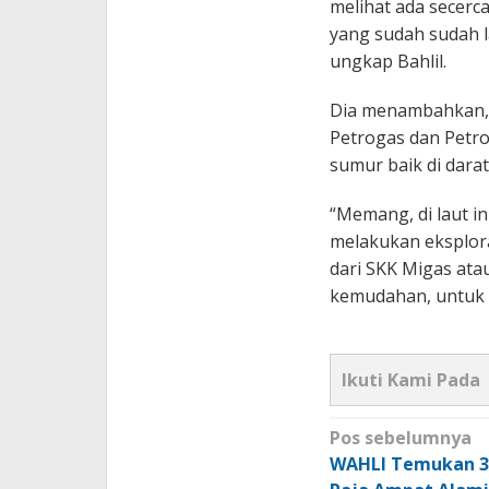
melihat ada secer
yang sudah sudah 
ungkap Bahlil.
Dia menambahkan, un
Petrogas dan Petro
sumur baik di dara
“Memang, di laut in
melakukan eksploras
dari SKK Migas ata
kemudahan, untuk m
Ikuti Kami Pada
Navigasi
Pos sebelumnya
pos
WAHLI Temukan 3 