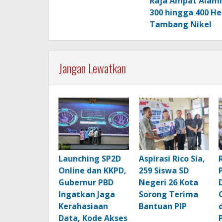
Raja Ampat Alami
300 hingga 400 He
Tambang Nikel
Jangan Lewatkan
Launching SP2D
Aspirasi Rico Sia,
Online dan KKPD,
259 Siswa SD
Gubernur PBD
Negeri 26 Kota
Ingatkan Jaga
Sorong Terima
Kerahasiaan
Bantuan PIP
Data, Kode Akses