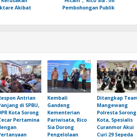
 Kerusakan
Hitam”, Rico Sia : Ini
ktare Akibat
Pembohongan Publik
Respon Antrian
Kembali
Ditangkap Tea
Panjang di SPBU,
Gandeng
Mangewang
DPR Kota Sorong
Kementerian
Polresta Sorong
Cecar Pertamina
Pariwisata, Rico
Kota, Spesialis
dengan
Sia Dorong
Curanmor Akui
Pertanyaan
Pengelolaan
Curi 29 Sepeda