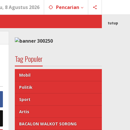
u, 8 Agustus 2026
Pencarian
tutup
Tag Populer
Mobil
Politik
Sport
Artis
BACALON WALKOT SORONG