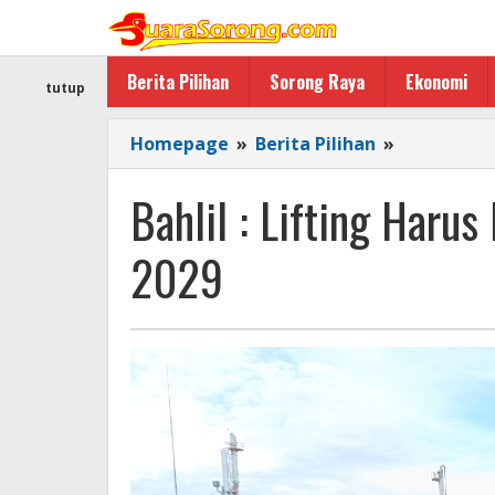
Lewati
ke
konten
Berita Pilihan
Sorong Raya
Ekonomi
tutup
Bahlil
Homepage
»
Berita Pilihan
»
:
Lifting
Bahlil : Lifting Harus
Harus
Dinaikkan
2029
1
Juta
Barel
Tahun
2029