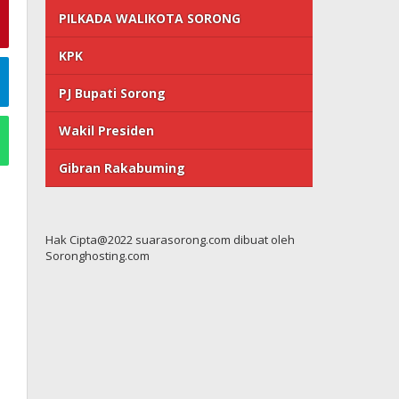
PILKADA WALIKOTA SORONG
KPK
PJ Bupati Sorong
Wakil Presiden
Gibran Rakabuming
Hak Cipta@2022 suarasorong.com dibuat oleh
Soronghosting.com