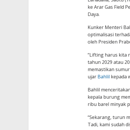
ke Arar Gas Field 
Daya.
Kunker Menteri Bah
optimalisasi terhad
oleh Presiden Pra
“Lifting harus kita
tahun 2029 atau 20
memastikan sumur-
ujar
Bahlil
kepada w
Bahlil menceritaka
kepala burung memp
ribu barel minyak p
“Sekarang, turun me
Tadi, kami sudah d