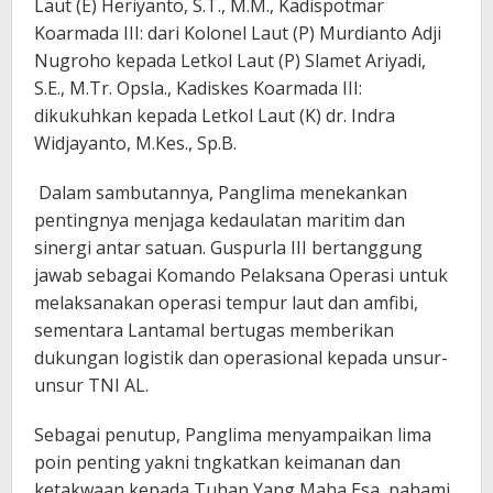
Laut (E) Heriyanto, S.T., M.M., Kadispotmar
Koarmada III: dari Kolonel Laut (P) Murdianto Adji
Nugroho kepada Letkol Laut (P) Slamet Ariyadi,
S.E., M.Tr. Opsla., Kadiskes Koarmada III:
dikukuhkan kepada Letkol Laut (K) dr. Indra
Widjayanto, M.Kes., Sp.B.
Dalam sambutannya, Panglima menekankan
pentingnya menjaga kedaulatan maritim dan
sinergi antar satuan. Guspurla III bertanggung
jawab sebagai Komando Pelaksana Operasi untuk
melaksanakan operasi tempur laut dan amfibi,
sementara Lantamal bertugas memberikan
dukungan logistik dan operasional kepada unsur-
unsur TNI AL.
Sebagai penutup, Panglima menyampaikan lima
poin penting yakni tngkatkan keimanan dan
ketakwaan kepada Tuhan Yang Maha Esa, pahami