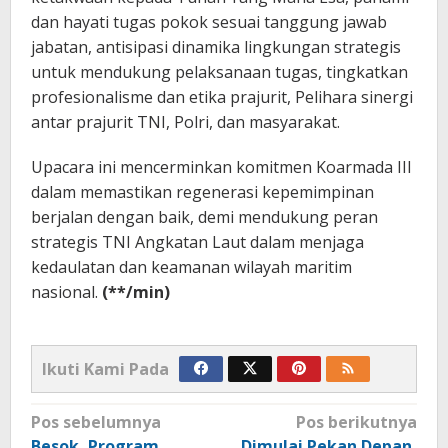
dan hayati tugas pokok sesuai tanggung jawab
jabatan, antisipasi dinamika lingkungan strategis
untuk mendukung pelaksanaan tugas, tingkatkan
profesionalisme dan etika prajurit, Pelihara sinergi
antar prajurit TNI, Polri, dan masyarakat.
Upacara ini mencerminkan komitmen Koarmada III
dalam memastikan regenerasi kepemimpinan
berjalan dengan baik, demi mendukung peran
strategis TNI Angkatan Laut dalam menjaga
kedaulatan dan keamanan wilayah maritim
nasional.
(**/min)
Ikuti Kami Pada
Navigasi
Pos sebelumnya
Pos berikutnya
pos
Besok, Program
Dimulai Pekan Depan,