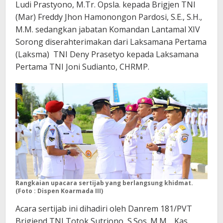
Ludi Prastyono, M.Tr. Opsla. kepada Brigjen TNI
(Mar) Freddy Jhon Hamonongon Pardosi, S.E., S.H.,
M.M. sedangkan jabatan Komandan Lantamal XIV
Sorong diserahterimakan dari Laksamana Pertama
(Laksma) TNI Deny Prasetyo kepada Laksamana
Pertama TNI Joni Sudianto, CHRMP.
Rangkaian upacara sertijab yang berlangsung khidmat.
(Foto : Dispen Koarmada III)
Acara sertijab ini dihadiri oleh Danrem 181/PVT
Brigjend TNI Totok Sutriono, S.Sos.,M.M. , Kas