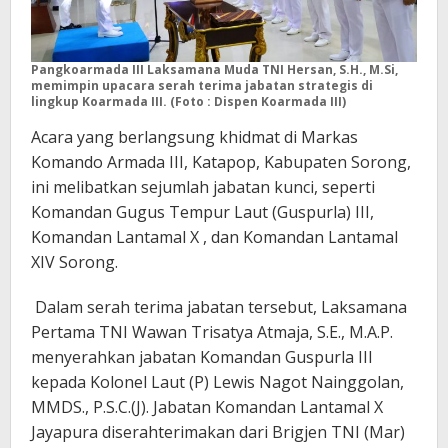
Pangkoarmada III Laksamana Muda TNI Hersan, S.H., M.Si,
memimpin upacara
serah terima jabatan strategis di
lingkup Koarmada III. (Foto : Dispen Koarmada III)
Acara yang berlangsung khidmat di Markas
Komando Armada III, Katapop, Kabupaten Sorong,
ini melibatkan sejumlah jabatan kunci, seperti
Komandan Gugus Tempur Laut (Guspurla) III,
Komandan Lantamal X , dan Komandan Lantamal
XIV Sorong.
Dalam serah terima jabatan tersebut, Laksamana
Pertama TNI Wawan Trisatya Atmaja, S.E., M.A.P.
menyerahkan jabatan Komandan Guspurla III
kepada Kolonel Laut (P) Lewis Nagot Nainggolan,
MMDS., P.S.C.(J). Jabatan Komandan Lantamal X
Jayapura diserahterimakan dari Brigjen TNI (Mar)