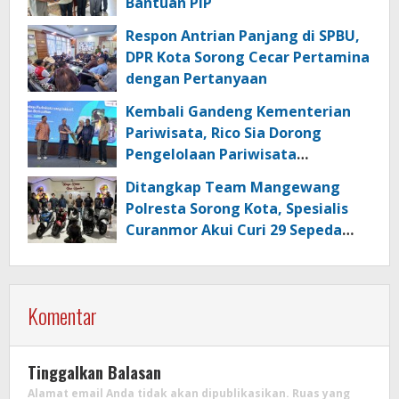
Bantuan PIP
Respon Antrian Panjang di SPBU,
DPR Kota Sorong Cecar Pertamina
dengan Pertanyaan
Kembali Gandeng Kementerian
Pariwisata, Rico Sia Dorong
Pengelolaan Pariwisata
Berkualitas di Kabupaten Sorong
Ditangkap Team Mangewang
Polresta Sorong Kota, Spesialis
Curanmor Akui Curi 29 Sepeda
Motor
Komentar
Tinggalkan Balasan
Alamat email Anda tidak akan dipublikasikan.
Ruas yang