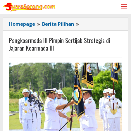
Lewati
ke
konten
Pangkoarmada
Homepage
»
Berita Pilihan
»
III
Pimpin
Pangkoarmada III Pimpin Sertijab Strategis di
Sertijab
Jajaran Koarmada III
Strategis
di
Jajaran
Koarmada
III