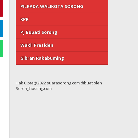
PILKADA WALIKOTA SORONG
KPK
PJ Bupati Sorong
Wakil Presiden
Gibran Rakabuming
Hak Cipta@2022 suarasorong.com dibuat oleh
Soronghosting.com