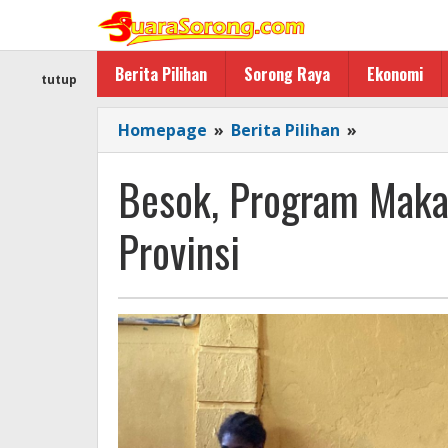
Lewati
ke
konten
Berita Pilihan
Sorong Raya
Ekonomi
tutup
Besok,
Homepage
»
Berita Pilihan
»
Program
Makan
Besok, Program Makan
Bergizi
Gratis
Provinsi
Dimulai
di
26
Provinsi