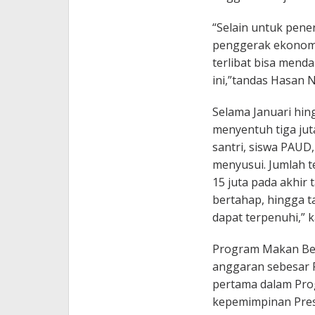
“Selain untuk pen
penggerak ekonomi 
terlibat bisa mend
ini,”tandas Hasan N
Selama Januari hi
menyentuh tiga juta
santri, siswa PAUD,
menyusui. Jumlah 
15 juta pada akhir 
bertahap, hingga t
dapat terpenuhi,” k
Program Makan Berg
anggaran sebesar R
pertama dalam Pro
kepemimpinan Pres