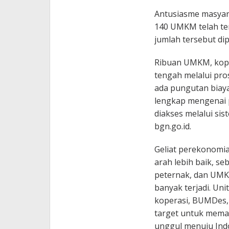
Antusiasme masyarak
140 UMKM telah te
jumlah tersebut di
Ribuan UMKM, kope
tengah melalui pro
ada pungutan biaya
lengkap mengenai p
diakses melalui sis
bgn.go.id.
Geliat perekonomian
arah lebih baik, s
peternak, dan UMK
banyak terjadi. Unit
koperasi, BUMDes, 
target untuk mema
unggul menuju Ind