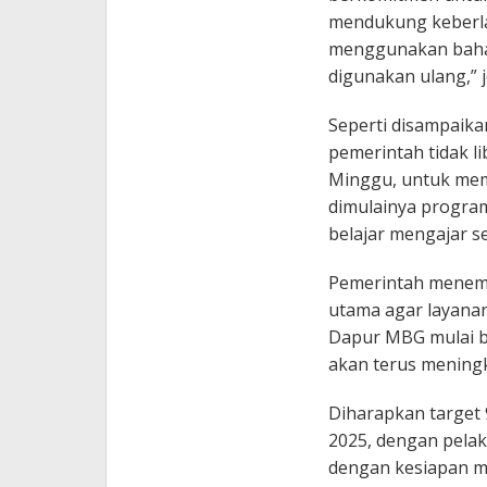
mendukung keberla
menggunakan bahan 
digunakan ulang,” j
Seperti disampaika
pemerintah tidak l
Minggu, untuk me
dimulainya program
belajar mengajar s
Pemerintah menemp
utama agar layanan
Dapur MBG mulai be
akan terus meningk
Diharapkan target 
2025, dengan pelak
dengan kesiapan m