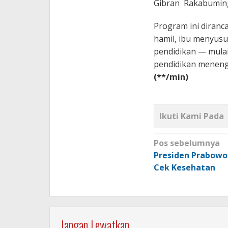
Gibran Rakabuming
Program ini diranc
hamil, ibu menyusui,
pendidikan — mulai
pendidikan meneng
(**/min)
Ikuti Kami Pada
Navigasi
Pos sebelumnya
pos
Presiden Prabowo
Cek Kesehatan
Jangan Lewatkan