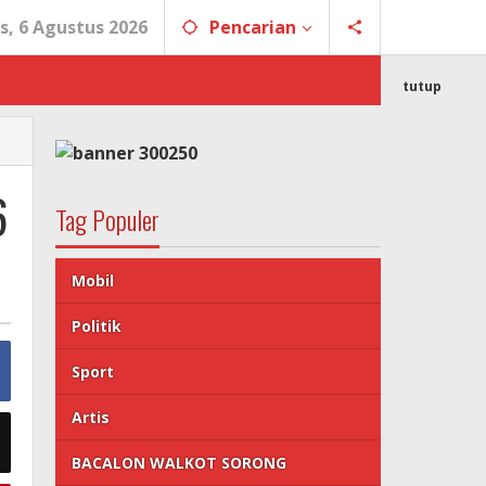
s, 6 Agustus 2026
Pencarian
tutup
6
Tag Populer
Mobil
Politik
Sport
Artis
BACALON WALKOT SORONG