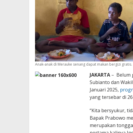
Anak-anak di Merauke senang dapat makan bergizi gratis. 
JAKARTA
– Belum g
Subianto dan Wakil
Januari 2025,
progr
yang tersebar di 26
“Kita bersyukur, ti
Bapak Prabowo menj
merupakan tonggak
pertama kalinya I