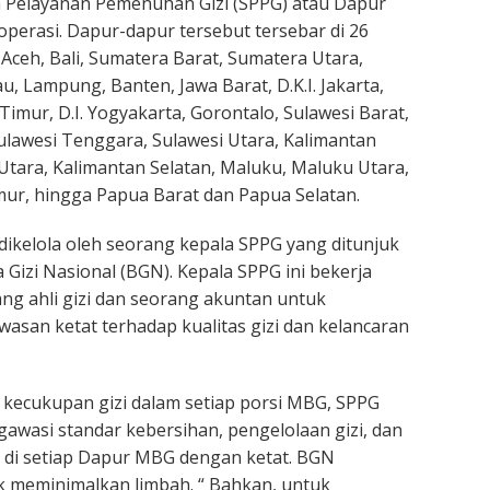
n Pelayanan Pemenuhan Gizi (SPPG) atau Dapur
perasi. Dapur-dapur tersebut tersebar di 26
i Aceh, Bali, Sumatera Barat, Sumatera Utara,
u, Lampung, Banten, Jawa Barat, D.K.I. Jakarta,
imur, D.I. Yogyakarta, Gorontalo, Sulawesi Barat,
Sulawesi Tenggara, Sulawesi Utara, Kalimantan
Utara, Kalimantan Selatan, Maluku, Maluku Utara,
ur, hingga Papua Barat dan Papua Selatan.
ikelola oleh seorang kepala SPPG yang ditunjuk
 Gizi Nasional (BGN). Kepala SPPG ini bekerja
g ahli gizi dan seorang akuntan untuk
san ketat terhadap kualitas gizi dan kelancaran
.
kecukupan gizi dalam setiap porsi MBG, SPPG
awasi standar kebersihan, pengelolaan gizi, dan
 di setiap Dapur MBG dengan ketat. BGN
 meminimalkan limbah. “ Bahkan, untuk