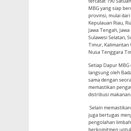
tercatat 190 Satua
MBG yang siap bero
provinsi, mulai dar
Kepulauan Riau, Ria
Jawa Tengah, Jawa T
Sulawesi Selatan, 
Timur, Kalimantan 
Nusa Tenggara Tim
Setiap Dapur MBG d
langsung oleh Bada
sama dengan seoran
memastikan pengawa
distribusi makanan
Selain memastikan 
juga bertugas meng
pengolahan limbah
berkomitmen untuk