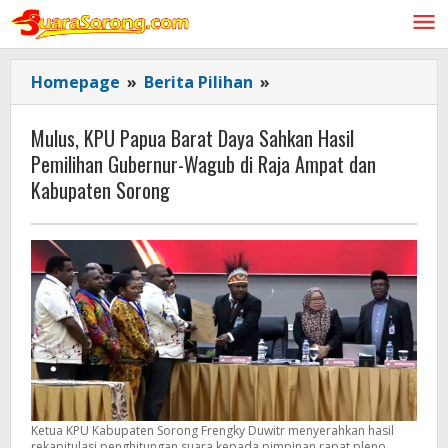
Lewati
ke
konten
Mulus,
Homepage
»
Berita Pilihan
»
KPU
Papua
Mulus, KPU Papua Barat Daya Sahkan Hasil
Barat
Pemilihan Gubernur-Wagub di Raja Ampat dan
Daya
Kabupaten Sorong
Sahkan
Hasil
Pemilihan
Gubernur-
Wagub
di
Raja
Ampat
dan
Kabupaten
Ketua KPU Kabupaten Sorong Frengky Duwitr menyerahkan hasil
Sorong
rekapitulasi penghitungan suara kepada pimpinan rapat pleno,