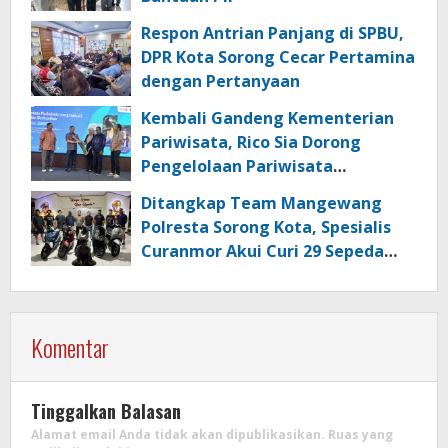
Respon Antrian Panjang di SPBU,
DPR Kota Sorong Cecar Pertamina
dengan Pertanyaan
Kembali Gandeng Kementerian
Pariwisata, Rico Sia Dorong
Pengelolaan Pariwisata
Berkualitas di Kabupaten Sorong
Ditangkap Team Mangewang
Polresta Sorong Kota, Spesialis
Curanmor Akui Curi 29 Sepeda
Motor
Komentar
Tinggalkan Balasan
Alamat email Anda tidak akan dipublikasikan.
Ruas yang