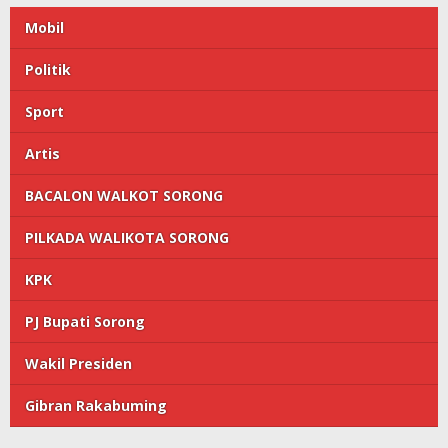
Mobil
Politik
Sport
Artis
BACALON WALKOT SORONG
PILKADA WALIKOTA SORONG
KPK
PJ Bupati Sorong
Wakil Presiden
Gibran Rakabuming