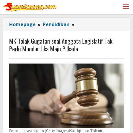
Lewati
ke
konten
MK
Homepage
»
Pendidikan
»
Tolak
Gugatan
MK Tolak Gugatan soal Anggota Legislatif Tak
soal
Perlu Mundur Jika Maju Pilkada
Anggota
Legislatif
Tak
Perlu
Mundur
Jika
Maju
Pilkada
Foto: Ilustrasi hukum (Getty Images/iStockphoto/Tolimir).