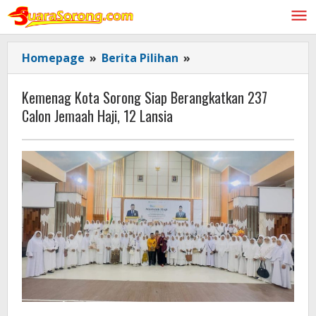
Lewati
ke
konten
Kemenag
Homepage
»
Berita Pilihan
»
Kota
Sorong
Kemenag Kota Sorong Siap Berangkatkan 237
Siap
Calon Jemaah Haji, 12 Lansia
Berangkatkan
237
Calon
Jemaah
Haji,
12
Lansia