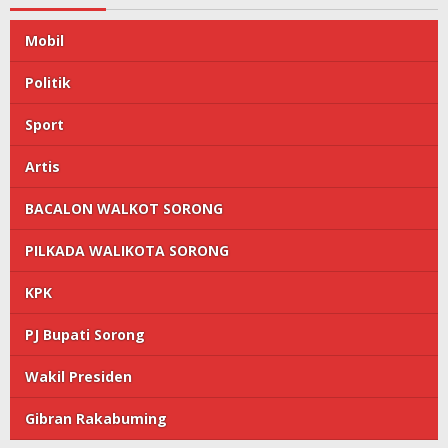
Mobil
Politik
Sport
Artis
BACALON WALKOT SORONG
PILKADA WALIKOTA SORONG
KPK
PJ Bupati Sorong
Wakil Presiden
Gibran Rakabuming