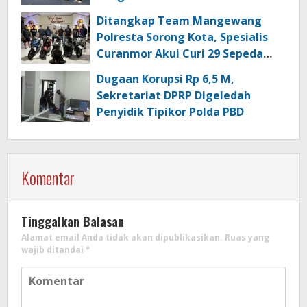
Berkualitas di Kabupaten Sorong
Ditangkap Team Mangewang
Polresta Sorong Kota, Spesialis
Curanmor Akui Curi 29 Sepeda
Motor
Dugaan Korupsi Rp 6,5 M,
Sekretariat DPRP Digeledah
Penyidik Tipikor Polda PBD
Komentar
Tinggalkan Balasan
Alamat email Anda tidak akan dipublikasikan.
Ruas yang
wajib ditandai
*