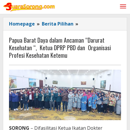
Lewati
ke
konten
Papua
Homepage
»
Berita Pilihan
»
Barat
Daya
Papua Barat Daya dalam Ancaman “Darurat
dalam
Kesehatan “, Ketua DPRP PBD dan Organisasi
Ancaman
Profesi Kesehatan Ketemu
"Darurat
Kesehatan
",
Ketua
DPRP
PBD
dan
Organisasi
Profesi
Kesehatan
Ketemu
SORONG
– Difasilitasi Ketua Ikatan Dokter