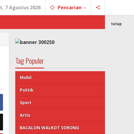
t, 7 Agustus 2026
Pencarian
tutup
Tag Populer
Mobil
Politik
Sport
Artis
BACALON WALKOT SORONG