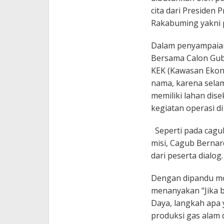
cita dari Presiden
Rakabuming yakni 
Dalam penyampaian
Bersama Calon Gub
KEK (Kawasan Ekon
nama, karena selam
memiliki lahan dis
kegiatan operasi d
Seperti pada cagub
misi, Cagub Berna
dari peserta dialog.
Dengan dipandu mod
menanyakan “Jika b
Daya, langkah apa
produksi gas alam 