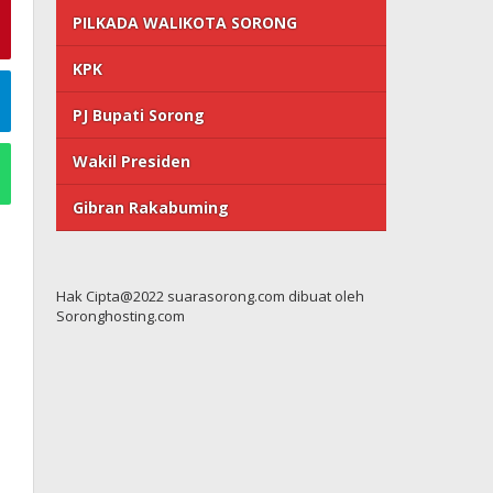
PILKADA WALIKOTA SORONG
KPK
PJ Bupati Sorong
Wakil Presiden
Gibran Rakabuming
Hak Cipta@2022 suarasorong.com dibuat oleh
Soronghosting.com