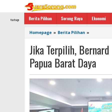
Lewati
ke
konten
Berita Pilihan
Sorong Raya
Ekonomi
tutup
Jika
Homepage
»
Berita Pilihan
»
Terpilih,
Bernard
Jika Terpilih, Bernar
Sagrim
Siap
Papua Barat Daya
Gandeng
Kadin
Papua
Barat
Daya