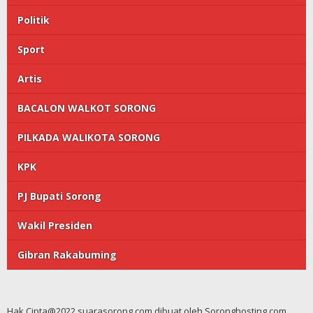
Politik
Sport
Artis
BACALON WALKOT SORONG
PILKADA WALIKOTA SORONG
KPK
PJ Bupati Sorong
Wakil Presiden
Gibran Rakabuming
Hak Cipta@2022 suarasorong.com dibuat oleh Soronghosting.com