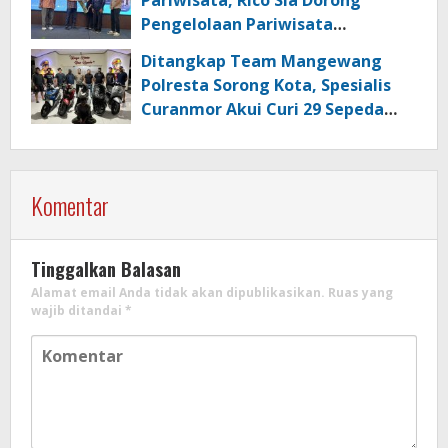
Pengelolaan Pariwisata
Berkualitas di Kabupaten Sorong
Ditangkap Team Mangewang
Polresta Sorong Kota, Spesialis
Curanmor Akui Curi 29 Sepeda
Motor
Komentar
Tinggalkan Balasan
Alamat email Anda tidak akan dipublikasikan.
Ruas yang
wajib ditandai
*