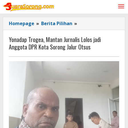
Lewati
ke
konten
Yonadap
Homepage
»
Berita Pilihan
»
Trogea,
Mantan
Yonadap Trogea, Mantan Jurnalis Lolos jadi
Jurnalis
Anggota DPR Kota Sorong Jalur Otsus
Lolos
jadi
Anggota
DPR
Kota
Sorong
Jalur
Otsus