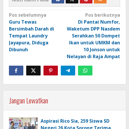
Navigasi
Pos sebelumnya
Pos berikutnya
pos
Guru Tewas
Di Pantai Numfor,
Bersimbah Darah di
Waketum DPP Nasdem
Tempat Laundry
Serahkan 50 Dompet
Jayapura, Diduga
Ikan untuk UMKM dan
Dibunuh
10 Jonson untuk
Nelayan di Raja Ampat
Jangan Lewatkan
Aspirasi Rico Sia, 259 Siswa SD
Negeri 26 Kota Sorong Terima