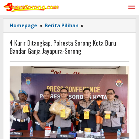
Lewati
ke
konten
4
Homepage
»
Berita Pilihan
»
Kurir
Ditangkap,
4 Kurir Ditangkap, Polresta Sorong Kota Buru
Polresta
Bandar Ganja Jayapura-Sorong
Sorong
Kota
Buru
Bandar
Ganja
Jayapura-
Sorong