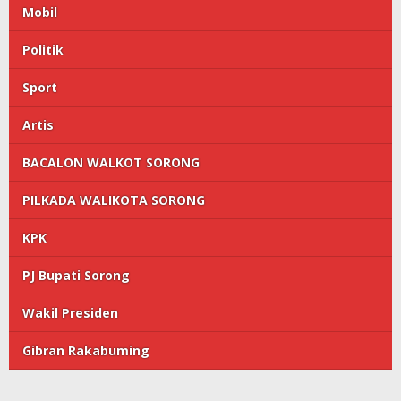
Mobil
Politik
Sport
Artis
BACALON WALKOT SORONG
PILKADA WALIKOTA SORONG
KPK
PJ Bupati Sorong
Wakil Presiden
Gibran Rakabuming