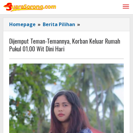
Lewati
ke
konten
Dijemput
Homepage
»
Berita Pilihan
»
Teman-
Temannya,
Dijemput Teman-Temannya, Korban Keluar Rumah
Korban
Pukul 01.00 Wit Dini Hari
Keluar
Rumah
Pukul
01.00
Wit
Dini
Hari