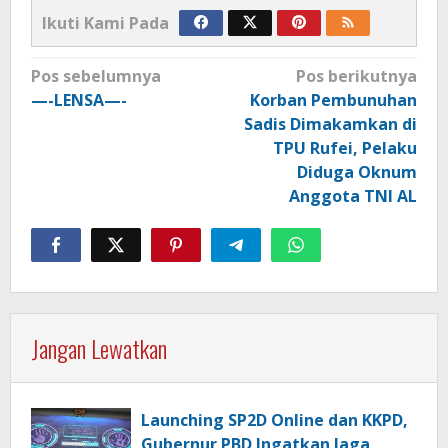
Ikuti Kami Pada
Navigasi
Pos sebelumnya
Pos berikutnya
pos
—-LENSA—-
Korban Pembunuhan
Sadis Dimakamkan di
TPU Rufei, Pelaku
Diduga Oknum
Anggota TNI AL
Jangan Lewatkan
Launching SP2D Online dan KKPD,
Gubernur PBD Ingatkan Jaga