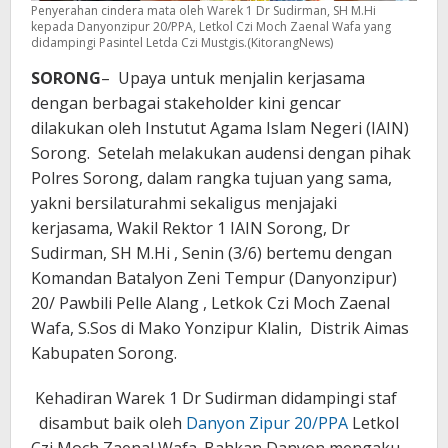
Penyerahan cindera mata oleh Warek 1 Dr Sudirman, SH M.Hi
kepada Danyonzipur 20/PPA, Letkol Czi Moch Zaenal Wafa yang
didampingi Pasintel Letda Czi Mustgis.(KitorangNews)
SORONG
– Upaya untuk menjalin kerjasama
dengan berbagai stakeholder kini gencar
dilakukan oleh Instutut Agama Islam Negeri (IAIN)
Sorong. Setelah melakukan audensi dengan pihak
Polres Sorong, dalam rangka tujuan yang sama,
yakni bersilaturahmi sekaligus menjajaki
kerjasama, Wakil Rektor 1 IAIN Sorong, Dr
Sudirman, SH M.Hi , Senin (3/6) bertemu dengan
Komandan Batalyon Zeni Tempur (Danyonzipur)
20/ Pawbili Pelle Alang , Letkok Czi Moch Zaenal
Wafa, S.Sos di Mako Yonzipur Klalin, Distrik Aimas
Kabupaten Sorong.
Kehadiran Warek 1 Dr Sudirman didampingi staf
disambut baik oleh
Danyon Zipur 20/PPA
Letkol
Czi Moch Zaenal Wafa. Bahkan Danyon mengaku