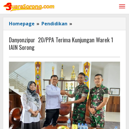
Lewati
ke
konten
Danyonzipur
Homepage
»
Pendidikan
»
20/PPA
Terima
Danyonzipur 20/PPA Terima Kunjungan Warek 1
Kunjungan
IAIN Sorong
Warek
1
IAIN
Sorong