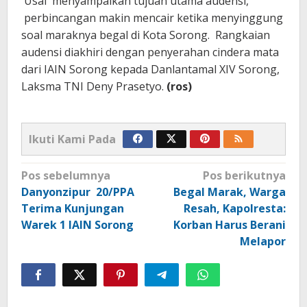
Usai menyampaikan tujuan utama audensi,
perbincangan makin mencair ketika menyinggung
soal maraknya begal di Kota Sorong. Rangkaian
audensi diakhiri dengan penyerahan cindera mata
dari IAIN Sorong kepada Danlantamal XIV Sorong,
Laksma TNI Deny Prasetyo.
(ros)
Ikuti Kami Pada
Navigasi
Pos sebelumnya
Pos berikutnya
pos
Danyonzipur 20/PPA
Begal Marak, Warga
Terima Kunjungan
Resah, Kapolresta:
Warek 1 IAIN Sorong
Korban Harus Berani
Melapor