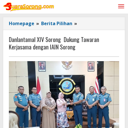
Lewati
ke
konten
Danlantamal
Homepage
»
Berita Pilihan
»
XIV
Sorong
Danlantamal XIV Sorong Dukung Tawaran
Dukung
Kerjasama dengan IAIN Sorong
Tawaran
Kerjasama
dengan
IAIN
Sorong