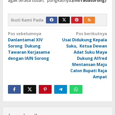
agak terasa susah,” pungkasnya
.(rin/radasorong)
Ikuti Kami Pada
Navigasi
Pos sebelumnya
Pos berikutnya
pos
Danlantamal XIV
Usai Didukung Kepala
Sorong Dukung
Suku, Ketua Dewan
Tawaran Kerjasama
Adat Suku Maya
dengan IAIN Sorong
Dukung Alfred
Mentansan Maju
Calon Bupati Raja
Ampat