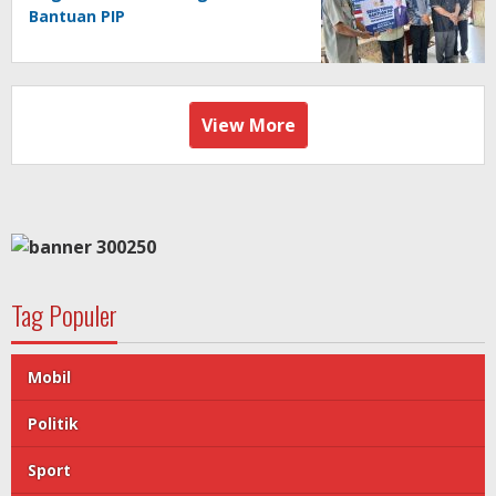
Bantuan PIP
View More
Tag Populer
Mobil
Politik
Sport