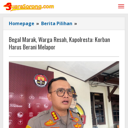
Lewati
ke
konten
Begal
Homepage
»
Berita Pilihan
»
Marak,
Warga
Begal Marak, Warga Resah, Kapolresta: Korban
Resah,
Harus Berani Melapor
Kapolresta:
Korban
Harus
Berani
Melapor