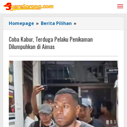
Lewati
ke
konten
Coba
Homepage
»
Berita Pilihan
»
Kabur,
Terduga Pelaku
Coba Kabur, Terduga Pelaku Penikaman
Penikaman
Dilumpuhkan di Aimas
Dilumpuhkan
di
Aimas