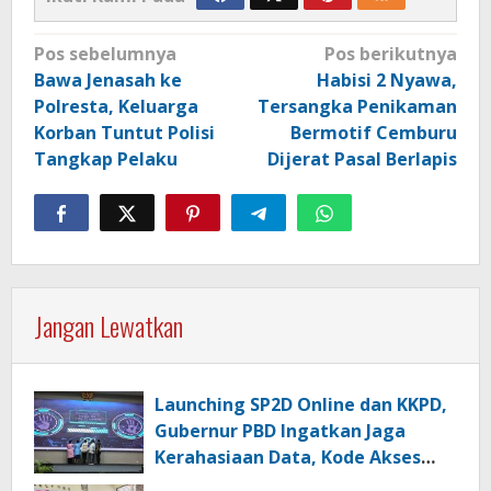
Navigasi
Pos sebelumnya
Pos berikutnya
pos
Bawa Jenasah ke
Habisi 2 Nyawa,
Polresta, Keluarga
Tersangka Penikaman
Korban Tuntut Polisi
Bermotif Cemburu
Tangkap Pelaku
Dijerat Pasal Berlapis
Jangan Lewatkan
Launching SP2D Online dan KKPD,
Gubernur PBD Ingatkan Jaga
Kerahasiaan Data, Kode Akses
dan Kata Sandi