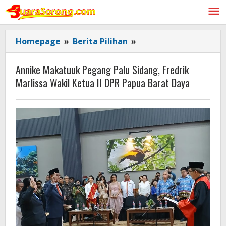
Lewati
ke
konten
Annike
Homepage
»
Berita Pilihan
»
Makatuuk
Pegang
Annike Makatuuk Pegang Palu Sidang, Fredrik
Palu
Marlissa Wakil Ketua II DPR Papua Barat Daya
Sidang,
Fredrik
Marlissa
Wakil
Ketua
II
DPR
Papua
Barat
Daya