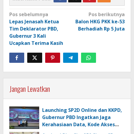
Navigasi
Pos sebelumnya
Pos berikutnya
pos
Lepas Jenasah Ketua
Balon HKG PKK ke-53
Tim Deklarator PBD,
Berhadiah Rp 5 Juta
Gubernur 3 Kali
Ucapkan Terima Kasih
Jangan Lewatkan
Launching SP2D Online dan KKPD,
Gubernur PBD Ingatkan Jaga
Kerahasiaan Data, Kode Akses
dan Kata Sandi