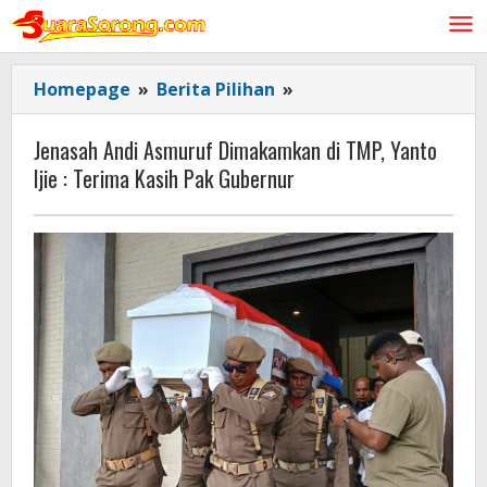
Lewati
ke
konten
Jenasah
Homepage
»
Berita Pilihan
»
Andi
Asmuruf
Jenasah Andi Asmuruf Dimakamkan di TMP, Yanto
Dimakamkan
Ijie : Terima Kasih Pak Gubernur
di
TMP,
Yanto
Ijie
:
Terima
Kasih
Pak
Gubernur