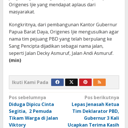
Origenes Ijie yang mendapat aplaus dari
masyarakat.
Kongkritnya, dari pembangunan Kantor Gubernur
Papua Barat Daya, Origenes Ijie mengusulkan agar
nama tim pejuang PBD yang telah berpulang ke
Sang Pencipta dijadikan sebagai nama jalan,
seperti Jalan Decky Asmuruf, Jalan Andi Asmuruf.
(min)
Ikuti Kami Pada
Navigasi
Pos sebelumnya
Pos berikutnya
pos
Diduga Dipicu Cinta
Lepas Jenasah Ketua
Segitia, 2 Pemuda
Tim Deklarator PBD,
Tikam Warga di Jalan
Gubernur 3 Kali
Viktory
Ucapkan Terima Kasih