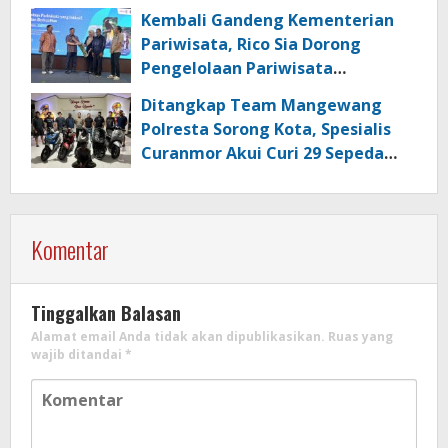
Kembali Gandeng Kementerian
Pariwisata, Rico Sia Dorong
Pengelolaan Pariwisata
Berkualitas di Kabupaten Sorong
Ditangkap Team Mangewang
Polresta Sorong Kota, Spesialis
Curanmor Akui Curi 29 Sepeda
Motor
Komentar
Tinggalkan Balasan
Alamat email Anda tidak akan dipublikasikan.
Ruas yang
wajib ditandai
*