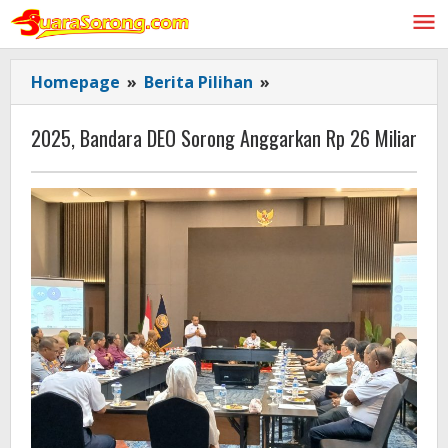
Lewati
ke
konten
2025,
Homepage
»
Berita Pilihan
»
Bandara
DEO
2025, Bandara DEO Sorong Anggarkan Rp 26 Miliar
Sorong
Anggarkan
Rp
26
Miliar