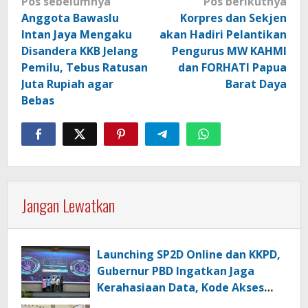
Pos sebelumnya
Pos berikutnya
pos
Anggota Bawaslu
Korpres dan Sekjen
Intan Jaya Mengaku
akan Hadiri Pelantikan
Disandera KKB Jelang
Pengurus MW KAHMI
Pemilu, Tebus Ratusan
dan FORHATI Papua
Juta Rupiah agar
Barat Daya
Bebas
Jangan Lewatkan
Launching SP2D Online dan KKPD,
Gubernur PBD Ingatkan Jaga
Kerahasiaan Data, Kode Akses
dan Kata Sandi