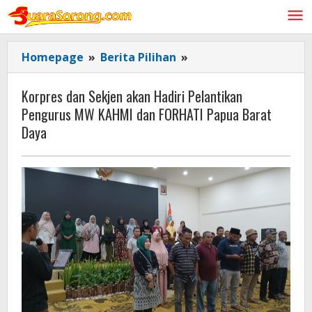
Lewati
ke
konten
Korpres
Homepage
»
Berita Pilihan
»
dan
Sekjen
Korpres dan Sekjen akan Hadiri Pelantikan
akan
Pengurus MW KAHMI dan FORHATI Papua Barat
Hadiri
Daya
Pelantikan
Pengurus
MW
KAHMI
dan
FORHATI
Papua
Barat
Daya