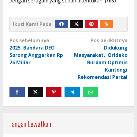
dengan seragam yang sudah ditentukan.
(ros)
Ikuti Kami Pada
Navigasi
Pos sebelumnya
Pos berikutnya
pos
2025, Bandara DEO
Didukung
Sorong Anggarkan Rp
Masyarakat, Orideko
26 Miliar
Burdam Optimis
Kantongi
Rekomendasi Partai
Jangan Lewatkan