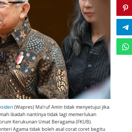
esiden
(Wapres) Ma’ruf Amin tidak menyetujui jika
umah ibadah nantinya tidak lagi memerlukan
Forum Kerukunan Umat Beragama (FKUB).
nteri Agama tidak boleh asal corat coret begitu