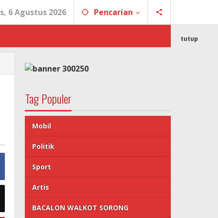
s, 6 Agustus 2026
Pencarian
tutup
Tag Populer
Mobil
Politik
Sport
Artis
BACALON WALKOT SORONG