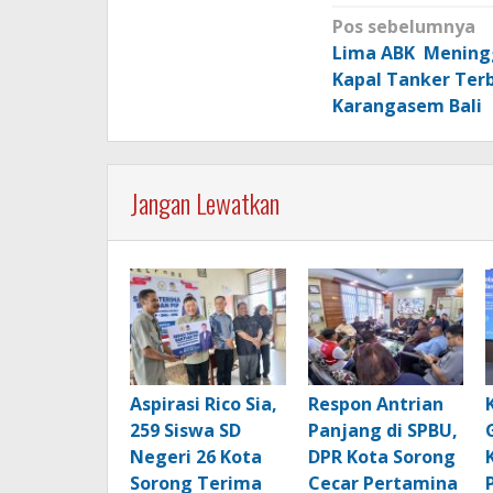
Navigasi
Pos sebelumnya
pos
Lima ABK Meningg
Kapal Tanker Terb
Karangasem Bali
Jangan Lewatkan
Aspirasi Rico Sia,
Respon Antrian
259 Siswa SD
Panjang di SPBU,
Negeri 26 Kota
DPR Kota Sorong
Sorong Terima
Cecar Pertamina