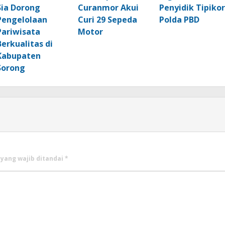
Sia Dorong
Curanmor Akui
Penyidik Tipikor
Pengelolaan
Curi 29 Sepeda
Polda PBD
Pariwisata
Motor
Berkualitas di
Kabupaten
Sorong
 yang wajib ditandai
*