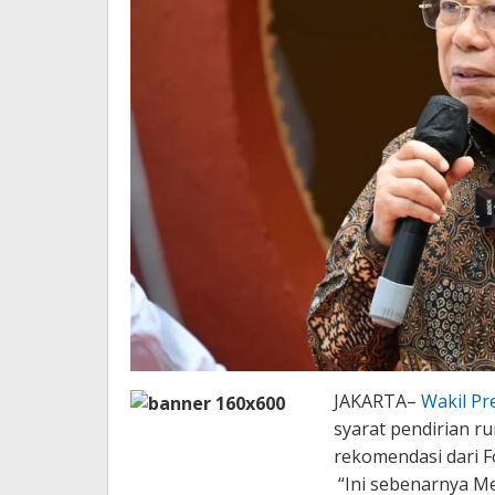
JAKARTA–
Wakil Pr
syarat pendirian r
rekomendasi dari 
“Ini sebenarnya Me