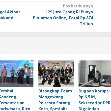
Pos berikutnya
al Akibat
129 Juta Orang RI Punya
akar di
Pinjaman Online, Total Rp 874
Triliun
Kembali
Ditangkap Team
Dugaan Korupsi
Gandeng
Mangewang
Rp 6,5 M,
Kementerian
Polresta Sorong
Sekretariat DPR
Pariwisata, Rico
Kota, Spesialis
Digeledah