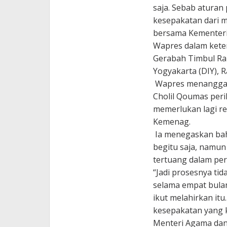
saja. Sebab aturan
kesepakatan dari m
bersama Kementeri
Wapres dalam kete
Gerabah Timbul Rah
Yogyakarta (DIY), R
Wapres menanggap
Cholil Qoumas peri
memerlukan lagi re
Kemenag.
Ia menegaskan bahw
begitu saja, namun 
tertuang dalam pe
“Jadi prosesnya tid
selama empat bulan
ikut melahirkan itu.
kesepakatan yang 
Menteri Agama dan