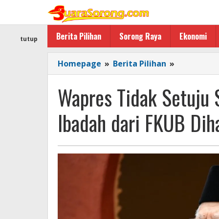
Lewati
ke
konten
Berita Pilihan
Sorong Raya
Ekonomi
tutup
Wapres
Homepage
»
Berita Pilihan
»
Tidak
Setuju
Wapres Tidak Setuju 
Syarat
Pendirian
Ibadah dari FKUB Dih
Rumah
Ibadah
dari
FKUB
Dihapus