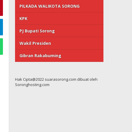
PILKADA WALIKOTA SORONG
KPK
PJ Bupati Sorong
Wakil Presiden
Gibran Rakabuming
Hak Cipta@2022 suarasorong.com dibuat oleh
Soronghosting.com