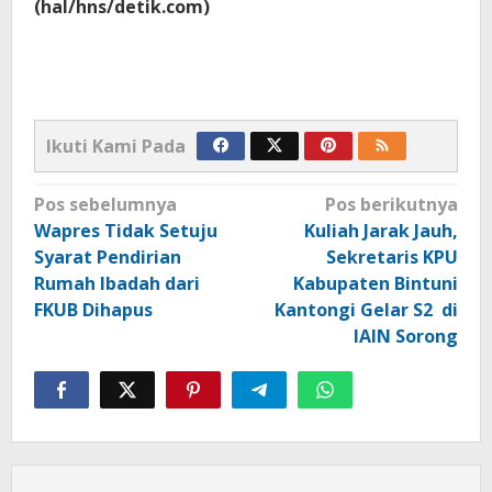
(hal/hns/detik.com)
Ikuti Kami Pada
Navigasi
Pos sebelumnya
Pos berikutnya
pos
Wapres Tidak Setuju
Kuliah Jarak Jauh,
Syarat Pendirian
Sekretaris KPU
Rumah Ibadah dari
Kabupaten Bintuni
FKUB Dihapus
Kantongi Gelar S2 di
IAIN Sorong