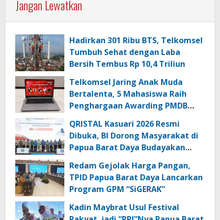
Jangan Lewatkan
Hadirkan 301 Ribu BTS, Telkomsel
Tumbuh Sehat dengan Laba
Bersih Tembus Rp 10,4 Triliun
Telkomsel Jaring Anak Muda
Bertalenta, 5 Mahasiswa Raih
Penghargaan Awarding PMDB
Season 3
QRISTAL Kasuari 2026 Resmi
Dibuka, BI Dorong Masyarakat di
Papua Barat Daya Budayakan
Transaksi Digital
Redam Gejolak Harga Pangan,
TPID Papua Barat Daya Lancarkan
Program GPM “SiGERAK”
Kadin Maybrat Usul Festival
Rakyat jadi “PRJ”Nya Papua Barat