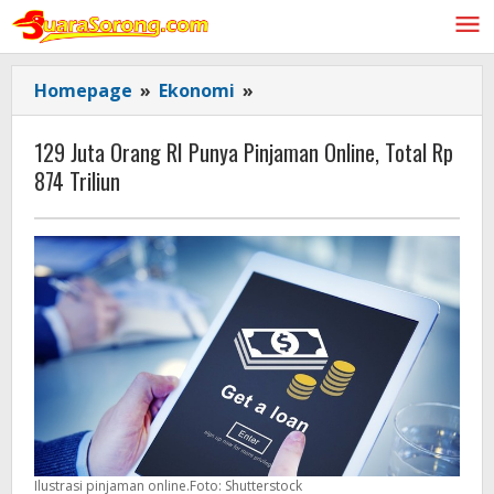
Lewati
ke
konten
129
Homepage
»
Ekonomi
»
Juta
Orang
129 Juta Orang RI Punya Pinjaman Online, Total Rp
RI
874 Triliun
Punya
Pinjaman
Online,
Total
Rp
874
Triliun
Ilustrasi pinjaman online.Foto: Shutterstock