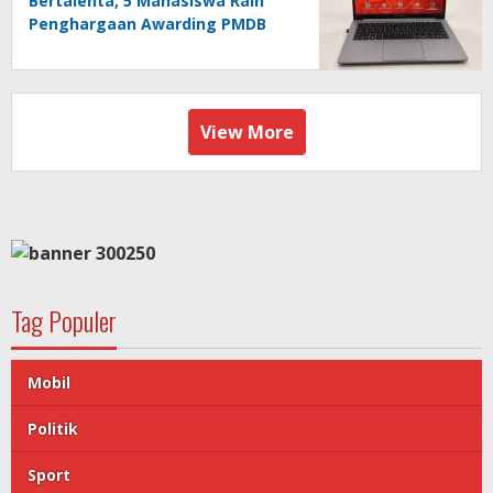
Bertalenta, 5 Mahasiswa Raih
Penghargaan Awarding PMDB
Season 3
View More
Tag Populer
Mobil
Politik
Sport