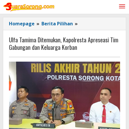
Lewati
ke
konten
Ulfa
Homepage
»
Berita Pilihan
»
Tamima
Ditemukan,
Ulfa Tamima Ditemukan, Kapolresta Apreseasi Tim
Kapolresta
Gabungan dan Keluarga Korban
Apreseasi
Tim
Gabungan
dan
Keluarga
Korban