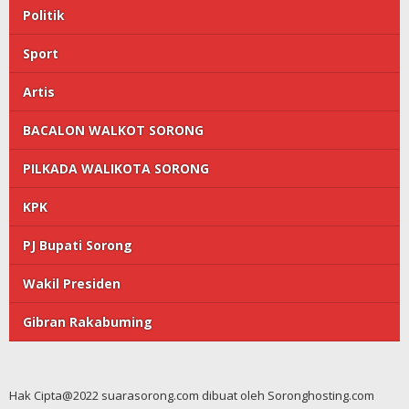
Politik
Sport
Artis
BACALON WALKOT SORONG
PILKADA WALIKOTA SORONG
KPK
PJ Bupati Sorong
Wakil Presiden
Gibran Rakabuming
Hak Cipta@2022 suarasorong.com dibuat oleh Soronghosting.com