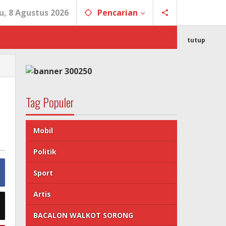
u, 8 Agustus 2026
Pencarian
tutup
Tag Populer
Mobil
Politik
Sport
Artis
BACALON WALKOT SORONG