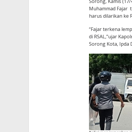
Sorong, Kamis (17/
Muhammad Fajar te
harus dilarikan ke 
“Fajar terkena lemp
di RSAL,”ujar Kapo
Sorong Kota, Ipda D