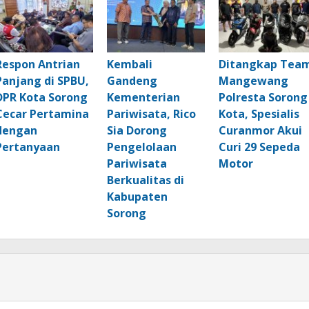
Respon Antrian
Kembali
Ditangkap Tea
Panjang di SPBU,
Gandeng
Mangewang
DPR Kota Sorong
Kementerian
Polresta Sorong
Cecar Pertamina
Pariwisata, Rico
Kota, Spesialis
dengan
Sia Dorong
Curanmor Akui
Pertanyaan
Pengelolaan
Curi 29 Sepeda
Pariwisata
Motor
Berkualitas di
Kabupaten
Sorong