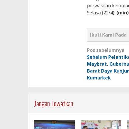
perwakilan kelompo
Selasa (22/4).
(min)
Ikuti Kami Pada
Navigasi
Pos sebelumnya
pos
Sebelum Pelantik
Maybrat, Gubernu
Barat Daya Kunjun
Kumurkek
Jangan Lewatkan