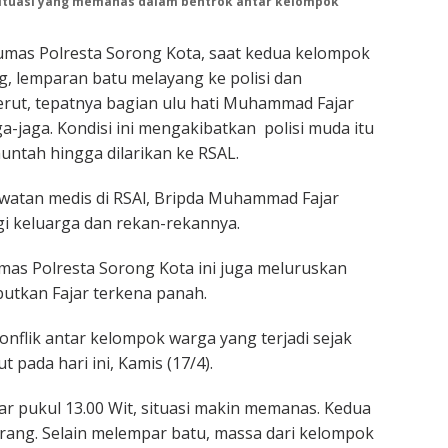
ituasi yang memanas dalam bentrok antar kelompok
umas Polresta Sorong Kota, saat kedua kelompok
g, lemparan batu melayang ke polisi dan
rut, tepatnya bagian ulu hati Muhammad Fajar
a-jaga. Kondisi ini mengakibatkan polisi muda itu
ntah hingga dilarikan ke RSAL.
atan medis di RSAl, Bripda Muhammad Fajar
i keluarga dan rekan-rekannya.
mas Polresta Sorong Kota ini juga meluruskan
utkan Fajar terkena panah.
konflik antar kelompok warga yang terjadi sejak
t pada hari ini, Kamis (17/4).
tar pukul 13.00 Wit, situasi makin memanas. Kedua
rang. Selain melempar batu, massa dari kelompok