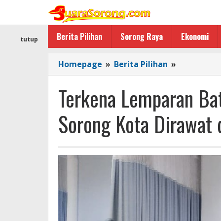
Lewati
ke
konten
Berita Pilihan
Sorong Raya
Ekonomi
tutup
Terkena
Homepage
»
Berita Pilihan
»
Lemparan
Batu,
Terkena Lemparan Ba
Anggota
Humas
Sorong Kota Dirawat 
Polresta
Sorong
Kota
Dirawat
di
RSAL