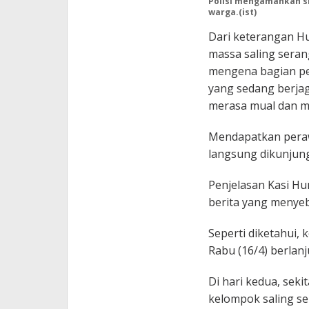
Polisi mengamankan s
warga.(ist)
Dari keterangan H
massa saling seran
mengena bagian pe
yang sedang berjag
merasa mual dan mu
Mendapatkan peraw
langsung dikunjung
Penjelasan Kasi Hu
berita yang menyeb
Seperti diketahui, 
Rabu (16/4) berlanju
Di hari kedua, seki
kelompok saling se