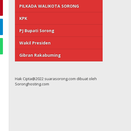
PILKADA WALIKOTA SORONG
KPK
PJ Bupati Sorong
Wakil Presiden
Gibran Rakabuming
Hak Cipta@2022 suarasorong.com dibuat oleh
Soronghosting.com