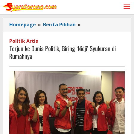
Lewati
ke
konten
Terjun
Homepage
»
Berita Pilihan
»
ke
Dunia
Politik Artis
Politik,
Terjun ke Dunia Politik, Giring ‘Nidji’ Syukuran di
Giring
Rumahnya
'Nidji'
Syukuran
di
Rumahnya