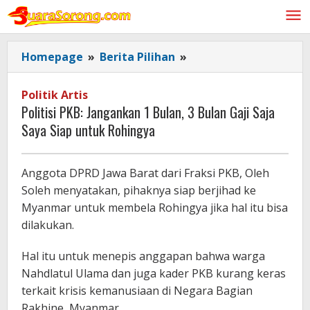
Lewati
ke
konten
Politisi
Homepage
»
Berita Pilihan
»
PKB:
Jangankan
Politik Artis
1
Politisi PKB: Jangankan 1 Bulan, 3 Bulan Gaji Saja
Bulan,
Saya Siap untuk Rohingya
3
Bulan
Gaji
Anggota DPRD Jawa Barat dari Fraksi PKB, Oleh
Saja
Soleh menyatakan, pihaknya siap berjihad ke
Saya
Myanmar untuk membela Rohingya jika hal itu bisa
Siap
dilakukan.
untuk
Rohingya
Hal itu untuk menepis anggapan bahwa warga
Nahdlatul Ulama dan juga kader PKB kurang keras
terkait krisis kemanusiaan di Negara Bagian
Rakhine, Myanmar.