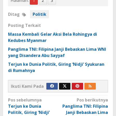
Halaman:
1
2
3
Ditag
Politik
Posting Terkait
Massa Kembali Gelar Aksi Bela Rohingya di
Kedubes Myanmar
Panglima TNI: Filipina Janji Bebaskan Lima WNI
yang Disandera Abu Sayyaf
Terjun ke Dunia Politik, Giring ‘Nidji’ Syukuran
di Rumahnya
Ikuti Kami Pada
Navigasi
Pos sebelumnya
Pos berikutnya
pos
Terjun ke Dunia
Panglima TNI: Filipina
Politik, Giring ‘Nidji’
Janji Bebaskan Lima