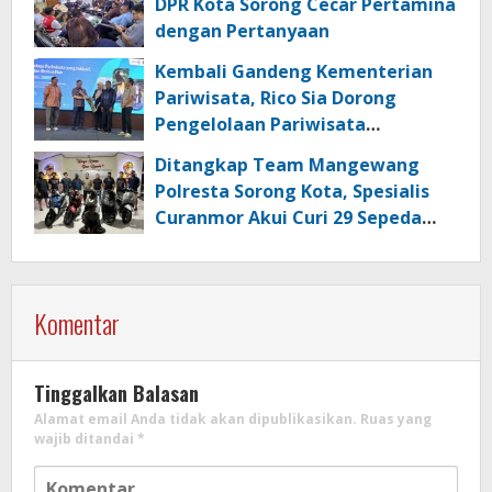
DPR Kota Sorong Cecar Pertamina
dengan Pertanyaan
Kembali Gandeng Kementerian
Pariwisata, Rico Sia Dorong
Pengelolaan Pariwisata
Berkualitas di Kabupaten Sorong
Ditangkap Team Mangewang
Polresta Sorong Kota, Spesialis
Curanmor Akui Curi 29 Sepeda
Motor
Komentar
Tinggalkan Balasan
Alamat email Anda tidak akan dipublikasikan.
Ruas yang
wajib ditandai
*