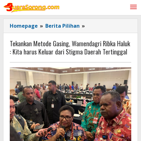
Lewati
ke
konten
Tekankan
Homepage
»
Berita Pilihan
»
Metode
Gasing,
Tekankan Metode Gasing, Wamendagri Ribka Haluk
Wamendagri
: Kita harus Keluar dari Stigma Daerah Tertinggal
Ribka
Haluk
:
Kita
harus
Keluar
dari
Stigma
Daerah
Tertinggal