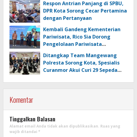
Respon Antrian Panjang di SPBU,
DPR Kota Sorong Cecar Pertamina
dengan Pertanyaan
Kembali Gandeng Kementerian
Pariwisata, Rico Sia Dorong
Pengelolaan Pariwisata
Berkualitas di Kabupaten Sorong
Ditangkap Team Mangewang
Polresta Sorong Kota, Spesialis
Curanmor Akui Curi 29 Sepeda
Motor
Komentar
Tinggalkan Balasan
Alamat email Anda tidak akan dipublikasikan.
Ruas yang
wajib ditandai
*