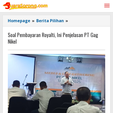
Lewati
ke
konten
Soal
Homepage
»
Berita Pilihan
»
Pembayaran
Royalti,
Soal Pembayaran Royalti, Ini Penjelasan PT Gag
Ini
Nikel
Penjelasan
PT
Gag
Nikel