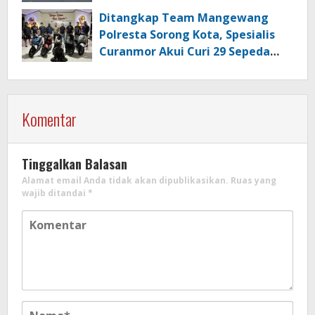
Berkualitas di Kabupaten Sorong
Ditangkap Team Mangewang
Polresta Sorong Kota, Spesialis
Curanmor Akui Curi 29 Sepeda
Motor
Komentar
Tinggalkan Balasan
Alamat email Anda tidak akan dipublikasikan.
Ruas yang
wajib ditandai
*